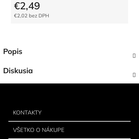
€2,49
€2,02 bez DPH
Jednotková cena:
Popis
Diskusia
Z
á
p
ä
KONTAKTY
t
i
VŠETKO O NÁKUPE
e