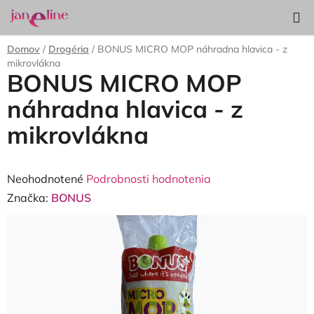
Prejsť
Hľadať
NÁKUP
na
KOŠÍK
obsah
Domov
/
Drogéria
/
BONUS MICRO MOP náhradna hlavica - z
mikrovlákna
BONUS MICRO MOP
náhradna hlavica - z
mikrovlákna
Priemerné
Neohodnotené
Podrobnosti hodnotenia
hodnotenie
Značka:
BONUS
produktu
je
0,0
z
5
hviezdičiek.