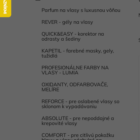
a
kategórie
l
t
Parfum na vlasy s luxusnou vôňou
e
g
REVER - gély na vlasy
ó
QUICK&EASY - korektor na
r
odrasty a šediny
i
e
KAPETIL - farebné masky, gely,
tužidlá
PROFESIONÁLNE FARBY NA
VLASY - LUMIA
i
OXIDANTY, ODFARBOVAČE,
MELÍRE
REFORCE - pre oslabené vlasy so
sklonom k vypadávaniu
ABSOLUTE - pre nepoddajné a
krepovité vlasy
COMFORT - pre citlivú pokožku
hlavy a vlasy náchylné na