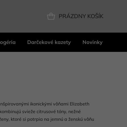
PRÁZDNY KOŠÍK
NÁKUPNÝ
KOŠÍK
ogéria
Darčekové kazety
Novinky
Znač
inšpirovanými ikonickými vôňami Elizabeth
kombinujú svieže citrusové tóny, nežné
ženy, ktoré si potrpia na jemnú a ženskú vôňu