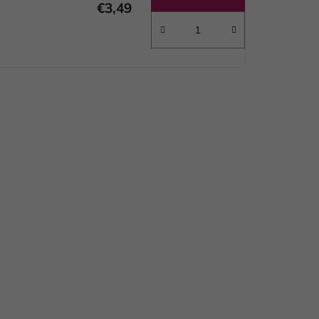
t
€3,49
o
v