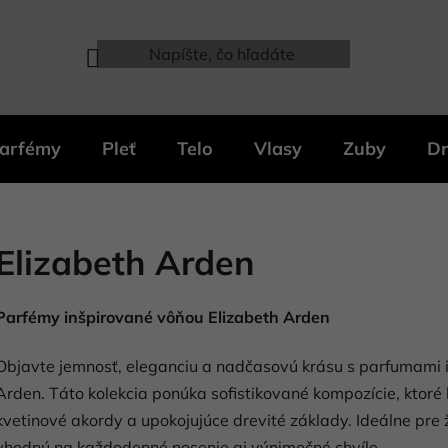
arfémy
Pleť
Telo
Vlasy
Zuby
Dr
Elizabeth Arden
Parfémy inšpirované vôňou Elizabeth Arden
Objavte jemnosť, eleganciu a nadčasovú krásu s parfumami 
Arden. Táto kolekcia ponúka sofistikované kompozície, ktoré 
kvetinové akordy a upokojujúce drevité základy. Ideálne pre 
vhodnú na každodenné nosenie aj výnimočné chvíle.