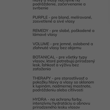
podráždenie, začervenanie a
svrbenie
PURPLE - pre blond, melírované,
zosvetlené a sivé vlasy
REMEDY - pre slabé, poškodené a
lámavé vlasy
VOLUME - pre jemné, oslabené a
zľahnuté vlasy bez objemu
BOTANICAL - pre všetky typy
vlasov, ktoré potrebujú prirodzený
lesk, ľahkosť a výživu bez
zaťaženia
THERAPY - pre starostlivosť o
pokožku hlavy a vlasy so sklonom
k lupinám, nadmernej mastnote,
podráždeniu alebo citlivosti
HYDRA - na ochranu farby,
intenzívnu hydratáciu a obnovu
prirodzeného lesku vlasov