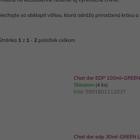
Nechajte sa obklopiť vôňou, ktorá odráža prirodzenú krásu 
Stránka
1
z
1
-
2
položiek celkom
V
ý
p
Chat dor EDP 100ml-GREEN
Skladom
(4 ks)
s
Kód:
5901801112037
p
r
o
d
u
Chat dor edp 30ml-GREEN 