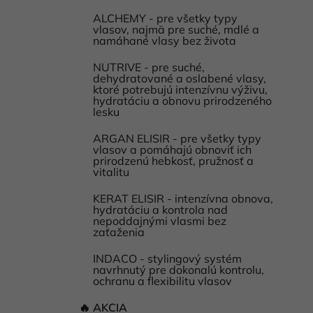
ALCHEMY - pre všetky typy
vlasov, najmä pre suché, mdlé a
namáhané vlasy bez života
NUTRIVE - pre suché,
dehydratované a oslabené vlasy,
ktoré potrebujú intenzívnu výživu,
hydratáciu a obnovu prirodzeného
lesku
ARGAN ELISIR - pre všetky typy
vlasov a pomáhajú obnoviť ich
prirodzenú hebkosť, pružnosť a
vitalitu
KERAT ELISIR - intenzívna obnova,
hydratáciu a kontrola nad
nepoddajnými vlasmi bez
zaťaženia
INDACO - stylingový systém
navrhnutý pre dokonalú kontrolu,
ochranu a flexibilitu vlasov
🔥 AKCIA