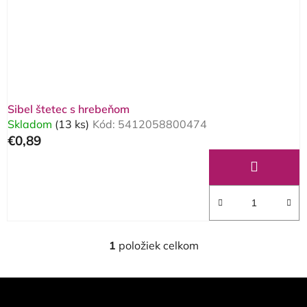
o
d
d
u
u
k
k
t
t
o
o
v
Sibel štetec s hrebeňom
v
Skladom
(13 ks)
Kód:
5412058800474
€0,89
1
položiek celkom
O
v
l
Z
á
á