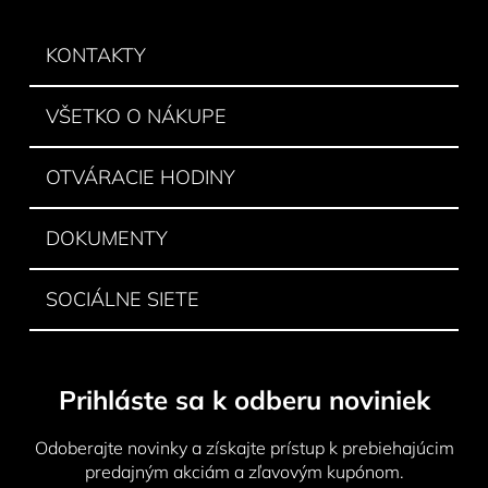
d
p
a
ä
KONTAKTY
c
t
i
e
i
VŠETKO O NÁKUPE
p
e
r
v
OTVÁRACIE HODINY
k
y
DOKUMENTY
v
ý
p
SOCIÁLNE SIETE
i
s
u
Prihláste sa k odberu noviniek
Odoberajte novinky a získajte prístup k prebiehajúcim
predajným akciám a zľavovým kupónom.