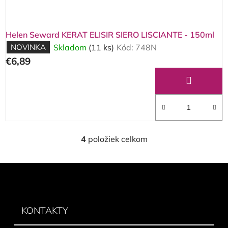
Helen Seward KERAT ELISIR SIERO LISCIANTE - 150ml
NOVINKA
Skladom
(11 ks)
Kód:
748N
€6,89
4
položiek celkom
O
v
l
Z
á
á
d
p
a
ä
KONTAKTY
c
t
i