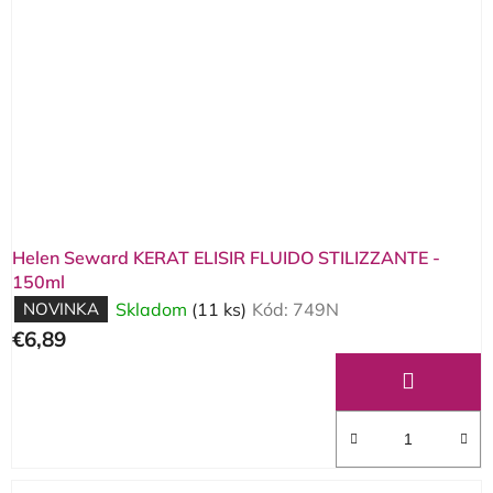
s
p
r
o
d
u
k
t
o
Helen Seward KERAT ELISIR FLUIDO STILIZZANTE -
v
150ml
NOVINKA
Skladom
(11 ks)
Kód:
749N
€6,89