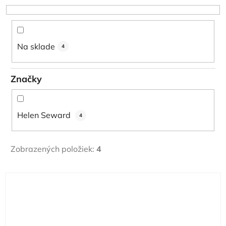
r
o
d
u
Na sklade
4
k
t
Značky
o
v
Helen Seward
4
Zobrazených položiek:
4
V
ý
p
i