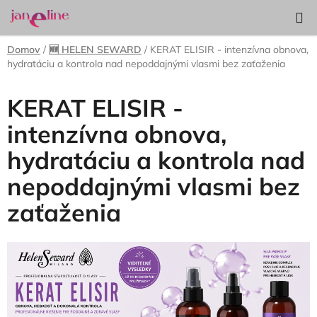
Prejsť
Hľadať
NÁKUP
na
KOŠÍK
obsah
Domov
/
🆕 HELEN SEWARD
/
KERAT ELISIR - intenzívna obnova,
hydratáciu a kontrola nad nepoddajnými vlasmi bez zaťaženia
KERAT ELISIR -
intenzívna obnova,
hydratáciu a kontrola nad
nepoddajnými vlasmi bez
zaťaženia