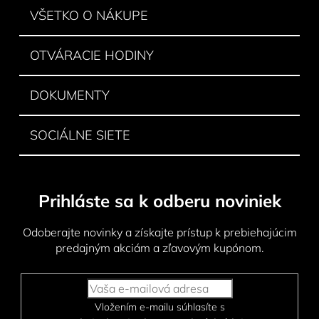
e
i
VŠETKO O NÁKUPE
p
e
r
v
OTVÁRACIE HODINY
k
y
DOKUMENTY
v
ý
p
SOCIÁLNE SIETE
i
s
u
Prihláste sa k odberu noviniek
Odoberajte novinky a získajte prístup k prebiehajúcim
predajným akciám a zľavovým kupónom.
Vložením e-mailu súhlasíte s