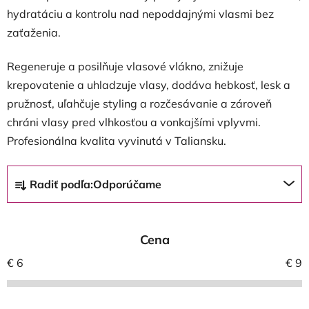
hydratáciu a kontrolu nad nepoddajnými vlasmi bez
zaťaženia.
Regeneruje a posilňuje vlasové vlákno, znižuje
krepovatenie a uhladzuje vlasy, dodáva hebkosť, lesk a
pružnosť, uľahčuje styling a rozčesávanie a zároveň
chráni vlasy pred vlhkosťou a vonkajšími vplyvmi.
Profesionálna kvalita vyvinutá v Taliansku.
R
Radiť podľa:
Odporúčame
a
d
e
Cena
n
i
€
6
€
9
e
p