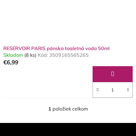
o
d
d
u
u
k
k
t
t
o
o
v
RESERVOIR PARIS pánska toaletná voda 50ml
v
Skladom
(8 ks)
Kód:
3509165565265
€6,99
1
položiek celkom
O
v
l
Z
á
á