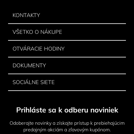
d
p
a
ä
KONTAKTY
c
t
i
e
i
VŠETKO O NÁKUPE
p
e
r
v
OTVÁRACIE HODINY
k
y
DOKUMENTY
v
ý
p
SOCIÁLNE SIETE
i
s
u
Prihláste sa k odberu noviniek
Odoberajte novinky a získajte prístup k prebiehajúcim
predajným akciám a zľavovým kupónom.