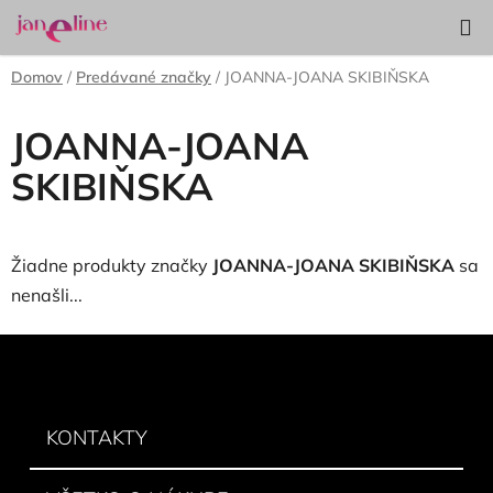
Prejsť
Hľadať
NÁKUP
na
KOŠÍK
obsah
Domov
/
Predávané značky
/
JOANNA-JOANA SKIBIŇSKA
JOANNA-JOANA
SKIBIŇSKA
Žiadne produkty značky
JOANNA-JOANA SKIBIŇSKA
sa
nenašli...
Z
á
p
ä
KONTAKTY
t
i