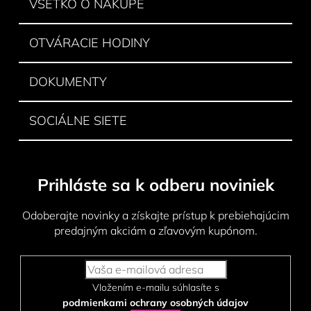
VŠETKO O NÁKUPE
e
OTVÁRACIE HODINY
DOKUMENTY
SOCIÁLNE SIETE
Prihláste sa k odberu noviniek
Odoberajte novinky a získajte prístup k prebiehajúcim
predajným akciám a zľavovým kupónom.
Vložením e-mailu súhlasíte s
podmienkami ochrany osobných údajov