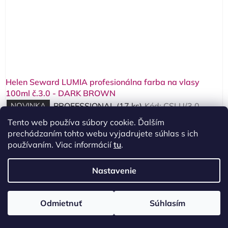
Helen Seward LUMIA profesionálna farba na vlasy
100ml č.3.0 - DARK BROWN
NOVINKA
PROFESSIONAL
(17 ks)
Kód:
CSLU/3.0
Tento web používa súbory cookie. Ďalším
prechádzaním tohto webu vyjadrujete súhlas s ich
REGISTROVAŤ SA AKO KADERNÍK
používaním. Viac informácií
tu
.
Zobrazenie ceny je
Nastavenie
🔒
po schválení registrácie
Odmietnuť
Súhlasím