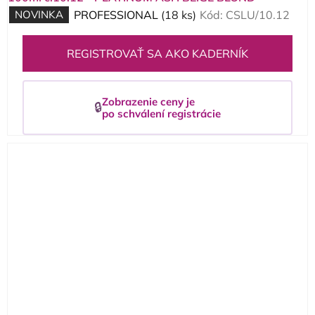
NOVINKA
PROFESSIONAL
(18 ks)
Kód:
CSLU/10.12
REGISTROVAŤ SA AKO KADERNÍK
Zobrazenie ceny je
🔒
po schválení registrácie