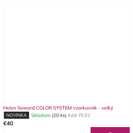
V
ý
p
i
s
p
r
o
d
u
k
t
o
Helen Seward COLOR SYSTEM vzorkovník - velký
v
NOVINKA
Skladom
(20 ks)
Kód:
PL01
€40