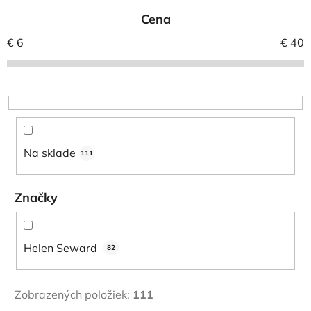
e
Cena
n
i
€
6
€
40
e
p
r
o
d
u
Na sklade
111
k
t
Značky
o
v
Helen Seward
82
Zobrazených položiek:
111