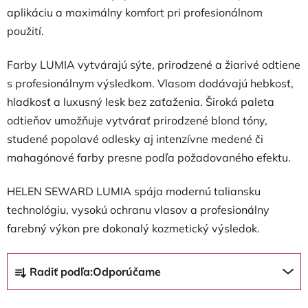
aplikáciu a maximálny komfort pri profesionálnom
použití.
Farby LUMIA vytvárajú sýte, prirodzené a žiarivé odtiene
s profesionálnym výsledkom. Vlasom dodávajú hebkosť,
hladkosť a luxusný lesk bez zaťaženia. Široká paleta
odtieňov umožňuje vytvárať prirodzené blond tóny,
studené popolavé odlesky aj intenzívne medené či
mahagónové farby presne podľa požadovaného efektu.
HELEN SEWARD LUMIA spája modernú taliansku
technológiu, vysokú ochranu vlasov a profesionálny
farebný výkon pre dokonalý kozmetický výsledok.
R
Radiť podľa:
Odporúčame
a
d