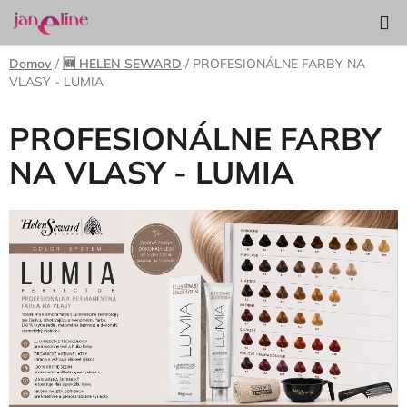
Prejsť
Hľadať
NÁKUP
na
KOŠÍK
obsah
Domov
/
🆕 HELEN SEWARD
/
PROFESIONÁLNE FARBY NA
VLASY - LUMIA
PROFESIONÁLNE FARBY
NA VLASY - LUMIA