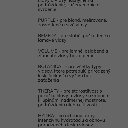
podráždenie, začervenanie a
svrbenie
PURPLE - pre blond, melírované,
zosvetlené a sivé vlasy
REMEDY - pre slabé, poškodené a
lámavé vlasy
VOLUME - pre jemné, oslabené a
zľahnuté vlasy bez objemu
BOTANICAL - pre všetky typy
vlasov, ktoré potrebujú prirodzený
lesk, ľahkosť a výživu bez
zaťaženia
THERAPY - pre starostlivosť o
pokožku hlavy a vlasy so sklonom
k lupinám, nadmernej mastnote,
podráždeniu alebo citlivosti
HYDRA - na ochranu farby,
intenzívnu hydratáciu a obnovu
prirodzeného lesku vlasov