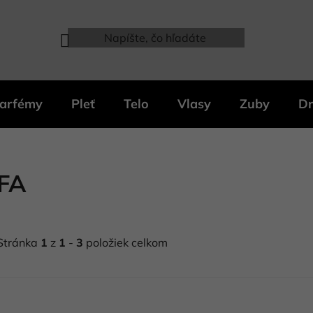
arfémy
Pleť
Telo
Vlasy
Zuby
Dr
FA
Stránka
1
z
1
-
3
položiek celkom
V
ý