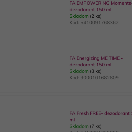
p
FA EMPOWERING Moments
dezodorant 150 ml
Skladom
(2 ks)
s
Kód:
5410091768362
p
r
o
d
u
FA Energizing ME TIME -
k
dezodorant 150 ml
Skladom
(8 ks)
t
Kód:
9000101682809
o
v
FA Fresh FREE- dezodorant
ml
Skladom
(7 ks)