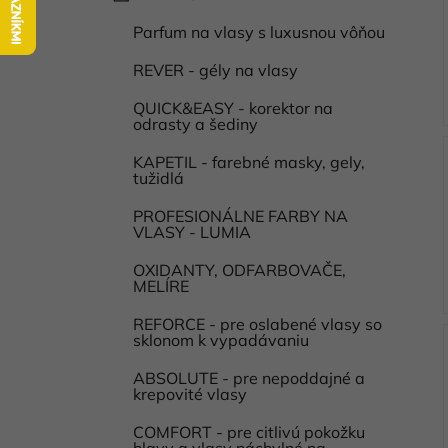
a
kategórie
l
t
Parfum na vlasy s luxusnou vôňou
i
e
g
REVER - gély na vlasy
ó
QUICK&EASY - korektor na
r
odrasty a šediny
i
e
KAPETIL - farebné masky, gely,
tužidlá
PROFESIONÁLNE FARBY NA
VLASY - LUMIA
OXIDANTY, ODFARBOVAČE,
MELÍRE
REFORCE - pre oslabené vlasy so
sklonom k vypadávaniu
ABSOLUTE - pre nepoddajné a
krepovité vlasy
COMFORT - pre citlivú pokožku
hlavy a vlasy náchylné na