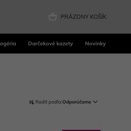
PRÁZDNY KOŠÍK
NÁKUPNÝ
KOŠÍK
ogéria
Darčekové kazety
Novinky
Znač
R
Radiť podľa:
Odporúčame
a
d
e
n