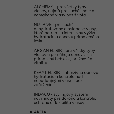
ALCHEMY - pre všetky typy
vlasov, najmä pre suché, mdlé a
namáhané vlasy bez života
NUTRIVE - pre suché,
dehydratované a oslabené vlasy,
ktoré potrebujú intenzívnu výživu,
hydratáciu a obnovu prirodzeného
lesku
ARGAN ELISIR - pre všetky typy
vlasov a pomáhajú obnoviť ich
prirodzenú hebkosť, pružnosť a
vitalitu
KERAT ELISIR - intenzívna obnova,
hydratáciu a kontrola nad
nepoddajnými vlasmi bez
zaťaženia
INDACO - stylingový systém
navrhnutý pre dokonalú kontrolu,
ochranu a flexibilitu vlasov
🔥 AKCIA