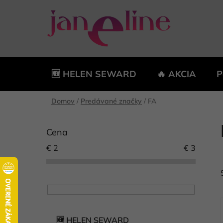
Prejsť
na
obsah
🆕 HELEN SEWARD
🔥 AKCIA
P
Domov
/
Predávané značky
/
FA
B
o
Cena
č
€
2
€
3
n
ý
p
a
n
K
Preskočiť
e
🆕 HELEN SEWARD