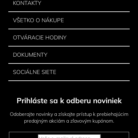
ä
KONTAKTY
c
t
i
e
i
VŠETKO O NÁKUPE
p
e
r
v
OTVÁRACIE HODINY
k
y
DOKUMENTY
v
ý
p
SOCIÁLNE SIETE
i
s
u
Prihláste sa k odberu noviniek
Odoberajte novinky a získajte prístup k prebiehajúcim
predajným akciám a zľavovým kupónom.