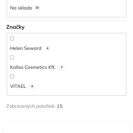
u
Na sklade
15
k
t
Značky
o
v
Helen Seward
4
Kallos Cosmetics Kft.
7
VITAEL
4
Zobrazených položiek:
15
V
ý