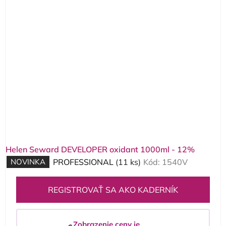
p
i
s
p
r
o
d
u
k
t
o
Helen Seward DEVELOPER oxidant 1000ml - 12%
v
NOVINKA
PROFESSIONAL
(11 ks)
Kód:
1540V
REGISTROVAŤ SA AKO KADERNÍK
Zobrazenie ceny je