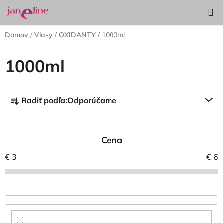
Prejsť
Hľadať
NÁKUP
na
KOŠÍK
obsah
Domov
/
Vlasy
/
OXIDANTY
/
1000ml
1000ml
R
Radiť podľa:
Odporúčame
a
d
e
Cena
n
i
€
3
€
6
e
p
r
o
d