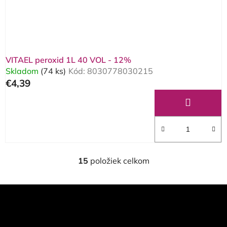
VITAEL peroxid 1L 40 VOL - 12%
Skladom
(74 ks)
Kód:
8030778030215
€4,39
15
položiek celkom
O
v
l
Z
á
á
d
p
a