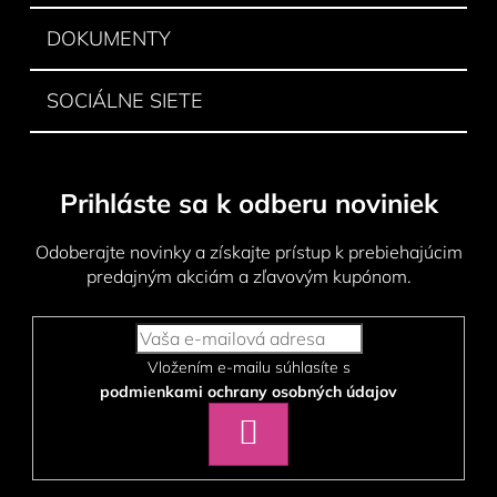
y
DOKUMENTY
v
ý
p
SOCIÁLNE SIETE
i
s
u
Prihláste sa k odberu noviniek
Odoberajte novinky a získajte prístup k prebiehajúcim
predajným akciám a zľavovým kupónom.
Vložením e-mailu súhlasíte s
podmienkami ochrany osobných údajov
PRIHLÁSIŤ
SA