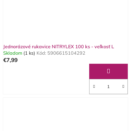
o
d
d
u
u
k
k
t
t
o
o
v
Jednorázové rukavice NITRYLEX 100 ks - veľkosť L
v
Skladom
(1 ks)
Kód:
5906615104292
€7,99