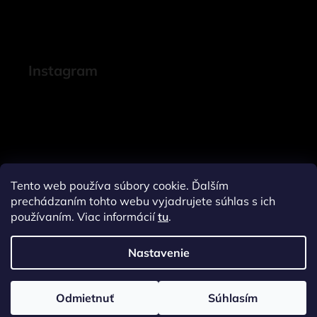
Instagram
Tento web používa súbory cookie. Ďalším
prechádzaním tohto webu vyjadrujete súhlas s ich
používaním. Viac informácií
tu
.
Nastavenie
Sledovať na Instagrame
Odmietnuť
Súhlasím
Vytvoril Shoptet
a
Adatelier
Copyright 2026
Janeline.sk
. Všetky práva vyhradené.