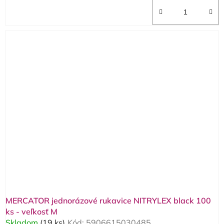
MERCATOR jednorázové rukavice NITRYLEX black 100
ks - veľkosť M
Skladom
(19 ks)
Kód:
5906615030485