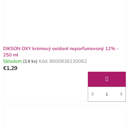
o
d
u
k
t
o
DIKSON OXY krémový oxidant neparfumovaný 12% -
v
250 ml
Skladom
(14 ks)
Kód:
8000836230062
€1,29