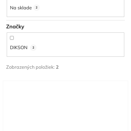
u
Na sklade
2
k
t
Značky
o
v
DIKSON
2
Zobrazených položiek:
2
V
ý
p
i
s
p
r