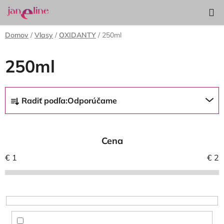
Prejsť
Hľadať
NÁKUP
na
KOŠÍK
obsah
Domov
/
Vlasy
/
OXIDANTY
/
250ml
250ml
R
Radiť podľa:
Odporúčame
a
d
e
Cena
n
i
€
1
€
2
e
p
r
o
d