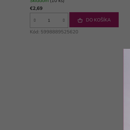
Skladom
(10 ks)
€2,69
DO KOŠÍKA
Kód:
5998889525620