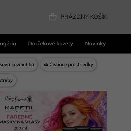
PRÁZDNY KOŠÍK
NÁKUPNÝ
KOŠÍK
ogéria
Darčekové kazety
Novinky
Znač
Vlasová kozmetika
🧽 Čistiace prostriedky
otreby