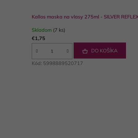
Kallos maska na vlasy 275ml - SILVER REFL
Skladom
(7 ks)
€1,75
DO KOŠÍKA
Kód:
5998889520717