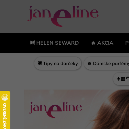
Prejsť
na
obsah
🆕 HELEN SEWARD
🔥 AKCIA
P
🎁 Tipy na darčeky
🎀 Dámske parfém
👩🏻‍
K
v
a