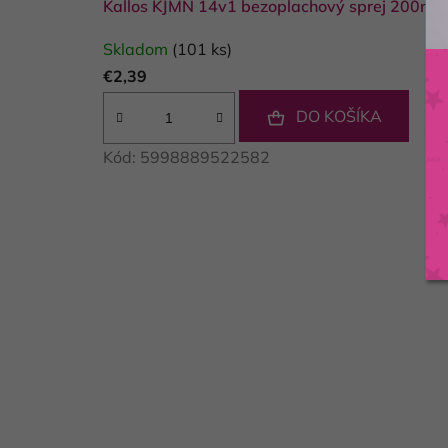
Kallos KJMN 14v1 bezoplachový sprej 200ml 
Skladom
(101 ks)
€2,39
DO KOŠÍKA
Kód:
5998889522582