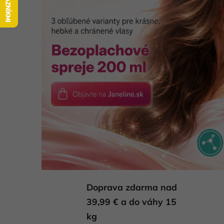
l
i
t
n
é
p
r
o
d
u
k
Doprava zdarma nad
39,99 € a do váhy 15
t
kg