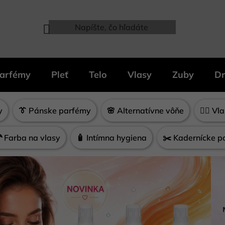
arfémy
Pleť
Telo
Vlasy
Zuby
Dr
y
👔 Pánske parfémy
🌸 Alternatívne vôňe
💇‍♀️ 
🦰 Farba na vlasy
🧴 Intímna hygiena
✂️ Kadernícke p