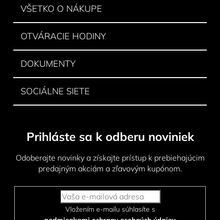
e
i
VŠETKO O NÁKUPE
p
e
r
v
OTVÁRACIE HODINY
k
y
DOKUMENTY
v
ý
p
SOCIÁLNE SIETE
i
s
u
Prihláste sa k odberu noviniek
Odoberajte novinky a získajte prístup k prebiehajúcim
predajným akciám a zľavovým kupónom.
Vložením e-mailu súhlasíte s