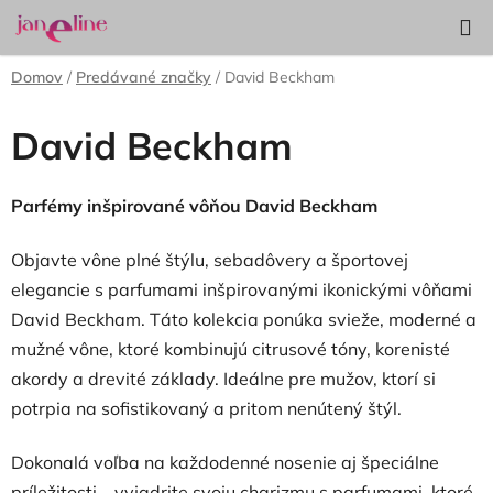
Prejsť
Hľadať
NÁKUP
na
KOŠÍK
obsah
Domov
/
Predávané značky
/
David Beckham
David Beckham
Parfémy inšpirované vôňou David Beckham
Objavte vône plné štýlu, sebadôvery a športovej
elegancie s parfumami inšpirovanými ikonickými vôňami
David Beckham. Táto kolekcia ponúka svieže, moderné a
mužné vône, ktoré kombinujú citrusové tóny, korenisté
akordy a drevité základy. Ideálne pre mužov, ktorí si
potrpia na sofistikovaný a pritom nenútený štýl.
Dokonalá voľba na každodenné nosenie aj špeciálne
príležitosti – vyjadrite svoju charizmu s parfumami, ktoré