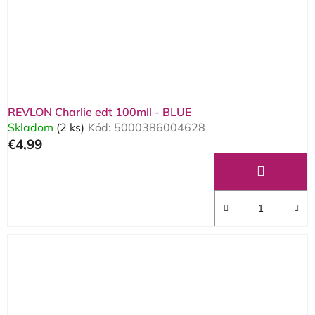
o
d
d
u
u
k
k
t
t
o
o
v
REVLON Charlie edt 100mll - BLUE
v
Skladom
(2 ks)
Kód:
5000386004628
€4,99