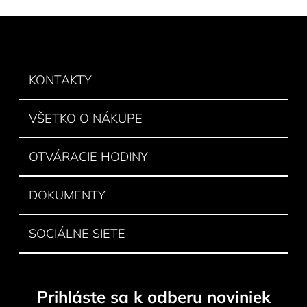
v
l
Z
á
á
d
p
a
ä
KONTAKTY
c
t
i
e
i
VŠETKO O NÁKUPE
p
e
r
v
OTVÁRACIE HODINY
k
y
DOKUMENTY
v
ý
p
SOCIÁLNE SIETE
i
s
u
Prihláste sa k odberu noviniek