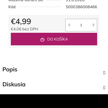
Kód:
5000386008466
€4,99
€4,06 bez DPH
Jednotková cena:
DO KOŠÍKA
Popis
Diskusia
Z
á