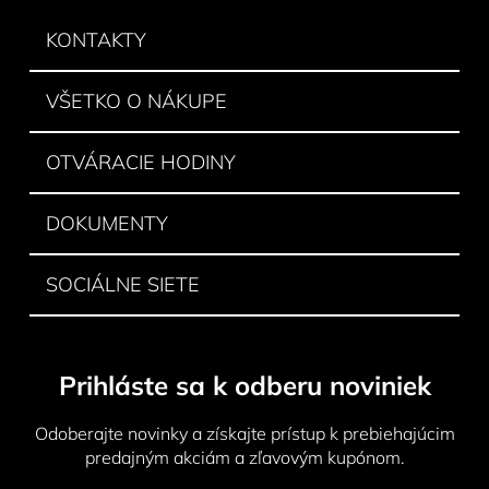
p
ä
KONTAKTY
t
i
VŠETKO O NÁKUPE
e
OTVÁRACIE HODINY
DOKUMENTY
SOCIÁLNE SIETE
Prihláste sa k odberu noviniek
Odoberajte novinky a získajte prístup k prebiehajúcim
predajným akciám a zľavovým kupónom.