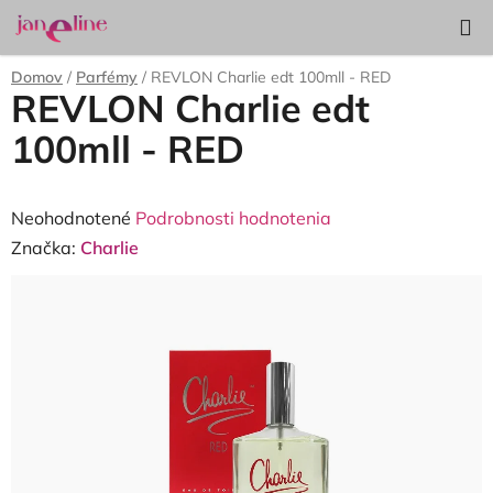
Prejsť
Hľadať
NÁKUP
na
KOŠÍK
obsah
Domov
/
Parfémy
/
REVLON Charlie edt 100mll - RED
REVLON Charlie edt
100mll - RED
Priemerné
Neohodnotené
Podrobnosti hodnotenia
hodnotenie
Značka:
Charlie
produktu
je
0,0
z
5
hviezdičiek.