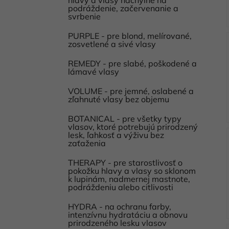
podráždenie, začervenanie a
svrbenie
PURPLE - pre blond, melírované,
zosvetlené a sivé vlasy
REMEDY - pre slabé, poškodené a
lámavé vlasy
VOLUME - pre jemné, oslabené a
zľahnuté vlasy bez objemu
BOTANICAL - pre všetky typy
vlasov, ktoré potrebujú prirodzený
lesk, ľahkosť a výživu bez
zaťaženia
THERAPY - pre starostlivosť o
pokožku hlavy a vlasy so sklonom
k lupinám, nadmernej mastnote,
podráždeniu alebo citlivosti
HYDRA - na ochranu farby,
intenzívnu hydratáciu a obnovu
prirodzeného lesku vlasov