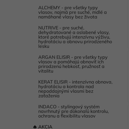
ALCHEMY - pre všetky typy
vlasov, najmä pre suché, mdlé a
namáhané vlasy bez života
NUTRIVE - pre suché,
dehydratované a oslabené vlasy,
ktoré potrebujú intenzívnu výživu,
hydratáciu a obnovu prirodzeného
lesku
ARGAN ELISIR - pre všetky typy
vlasov a pomáhajú obnoviť ich
prirodzenú hebkosť, pružnosť a
vitalitu
KERAT ELISIR - intenzívna obnova,
hydratáciu a kontrola nad
nepoddajnými vlasmi bez
zaťaženia
INDACO - stylingový systém
navrhnutý pre dokonalú kontrolu,
ochranu a flexibilitu vlasov
🔥 AKCIA