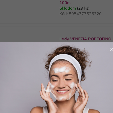
100ml
Skladom
(29 ks)
Kód:
8054377625320
Lady VENEZIA PORTOFINO
hydratačná pena do kúpeľa
400ml
Skladom
(37 ks)
Kód:
8055728243682
Lady VENEZIA PORTOFINO 
mydlo na ruky 500ml
Skladom
(10 ks)
Kód:
8055728243804