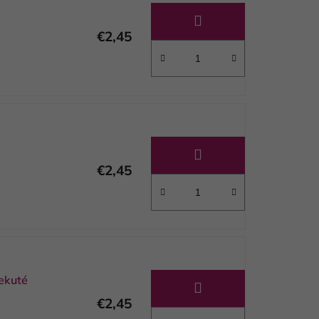
€2,45
€2,45
ekuté
€2,45