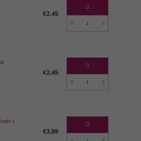
i
e
€2,45
p
r
o
d
u
k
té
t
€2,45
o
v
uzér s
€3,89