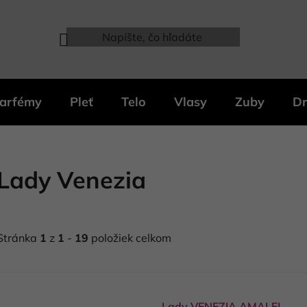
arfémy
Pleť
Telo
Vlasy
Zuby
Dr
Lady Venezia
Stránka
1
z
1
-
19
položiek celkom
V
ý
Lady VENEZIA AMALFI