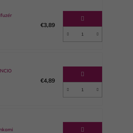
fuzér
€3,89
ANCIO
€4,89
inkami