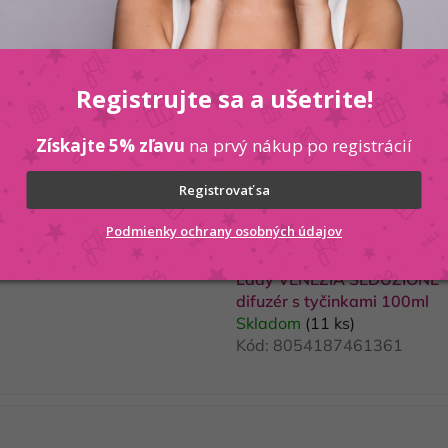
Lady VENEZIA PUREZZA dif
Registrujte sa a ušetrite!
tyčinkami 100ml
Skladom
(13 ks)
Získajte 5% zľavu
na prvý nákup po registrácií
Kód:
8054187461316
Registrovať sa
Podmienky ochrany osobných údajov
Lady VENEZIA SEDUZIONE
difuzér s tyčinkami 100ml
Skladom
(11 ks)
Kód:
8054187461361