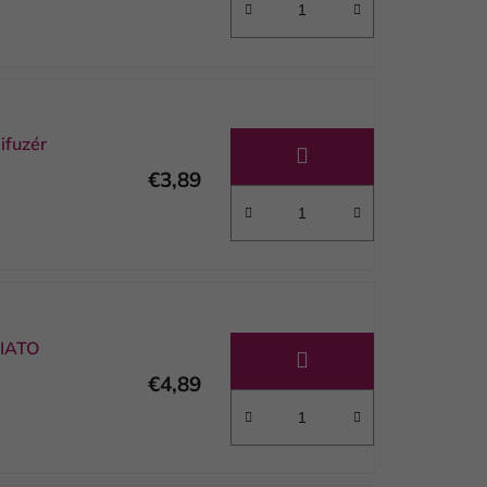
fuzér
€3,89
IATO
€4,89