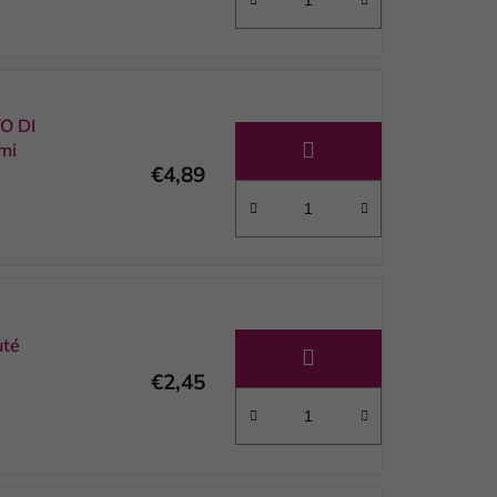
O DI
mi
€4,89
uté
€2,45