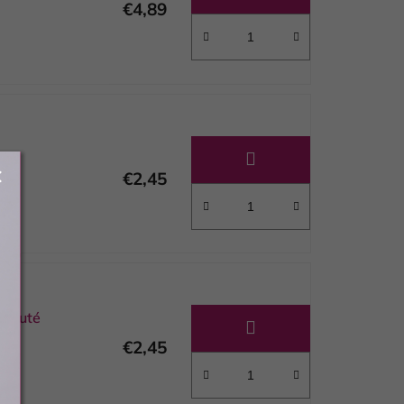
€4,89
€2,45
tekuté
€2,45