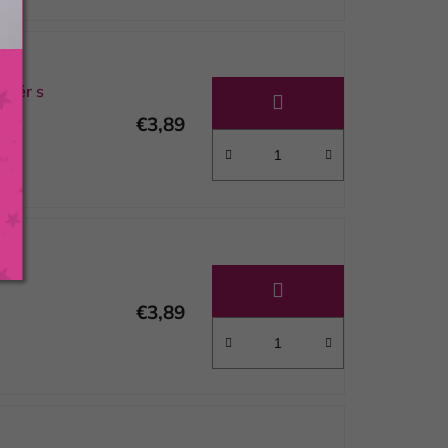
uzér s
€3,89
€3,89