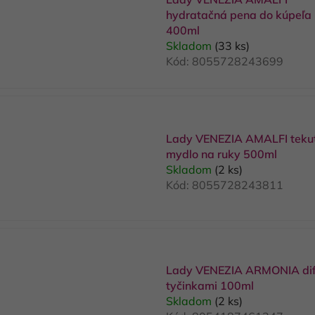
p
hydratačná pena do kúpeľa
400ml
s
Skladom
(33 ks)
p
Kód:
8055728243699
r
o
d
u
Lady VENEZIA AMALFI teku
k
mydlo na ruky 500ml
Skladom
(2 ks)
t
Kód:
8055728243811
o
v
Lady VENEZIA ARMONIA dif
tyčinkami 100ml
Skladom
(2 ks)