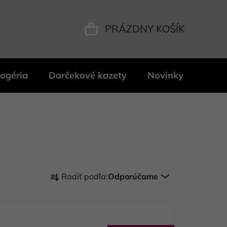
PRÁZDNY KOŠÍK
NÁKUPNÝ
KOŠÍK
ogéria
Darčekové kazety
Novinky
Znač
R
Radiť podľa:
Odporúčame
a
d
e
n