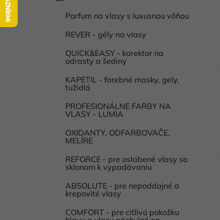
a
kategórie
l
t
Parfum na vlasy s luxusnou vôňou
i
e
g
REVER - gély na vlasy
ó
QUICK&EASY - korektor na
r
odrasty a šediny
i
e
KAPETIL - farebné masky, gely,
tužidlá
PROFESIONÁLNE FARBY NA
VLASY - LUMIA
OXIDANTY, ODFARBOVAČE,
MELÍRE
REFORCE - pre oslabené vlasy so
sklonom k vypadávaniu
ABSOLUTE - pre nepoddajné a
krepovité vlasy
COMFORT - pre citlivú pokožku
hlavy a vlasy náchylné na