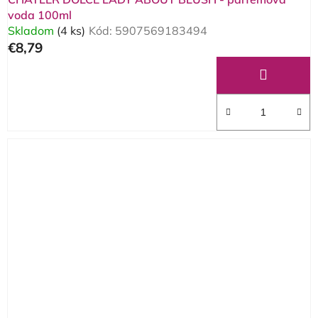
v
voda 100ml
Skladom
(4 ks)
Kód:
5907569183494
€8,79