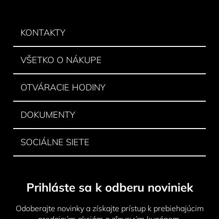
á
á
d
p
a
ä
KONTAKTY
c
t
i
e
i
VŠETKO O NÁKUPE
p
e
r
v
OTVÁRACIE HODINY
k
y
DOKUMENTY
v
ý
p
SOCIÁLNE SIETE
i
s
u
Prihláste sa k odberu noviniek
Odoberajte novinky a získajte prístup k prebiehajúcim