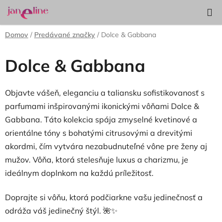
Prejsť
Hľadať
NÁKUP
na
KOŠÍK
obsah
Domov
/
Predávané značky
/
Dolce & Gabbana
Dolce & Gabbana
Objavte vášeň, eleganciu a taliansku sofistikovanosť s
parfumami inšpirovanými ikonickými vôňami Dolce &
Gabbana. Táto kolekcia spája zmyselné kvetinové a
orientálne tóny s bohatými citrusovými a drevitými
akordmi, čím vytvára nezabudnuteľné vône pre ženy aj
mužov. Vôňa, ktorá stelesňuje luxus a charizmu, je
ideálnym doplnkom na každú príležitosť.
Doprajte si vôňu, ktorá podčiarkne vašu jedinečnosť a
odráža váš jedinečný štýl. 🌺✨