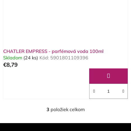
CHATLER EMPRESS - parfémová voda 100ml
Skladom
(24 ks)
Kód:
5901801109396
€8,79
3
položiek celkom
O
v
l
Z