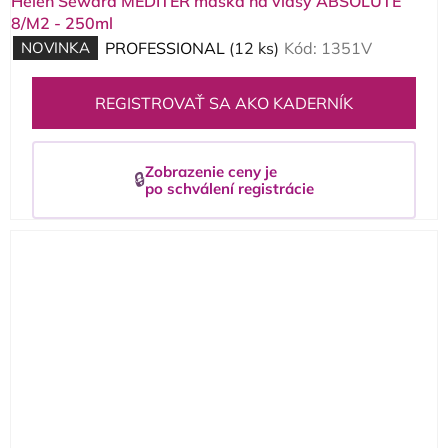
Helen Seward MEDITER maska na vlasy ABSOLUTE
8/M2 - 250ml
NOVINKA
PROFESSIONAL
(12 ks)
Kód:
1351V
REGISTROVAŤ SA AKO KADERNÍK
Zobrazenie ceny je
🔒
po schválení registrácie