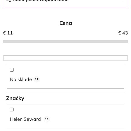
a
d
e
Cena
n
i
€
11
€
43
e
p
r
o
d
u
Na sklade
11
k
t
Značky
o
v
Helen Seward
11