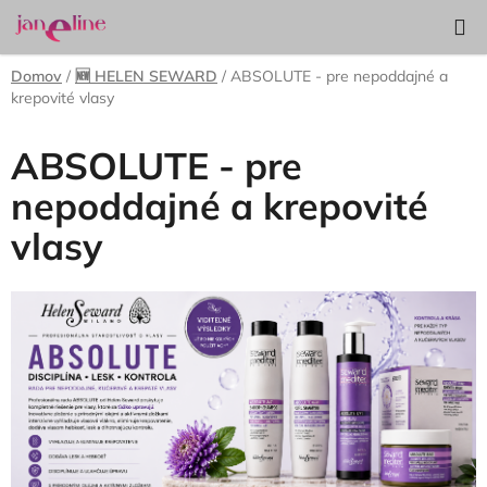
Prejsť
Hľadať
NÁKUP
na
KOŠÍK
obsah
Domov
/
🆕 HELEN SEWARD
/
ABSOLUTE - pre nepoddajné a
krepovité vlasy
ABSOLUTE - pre
nepoddajné a krepovité
vlasy