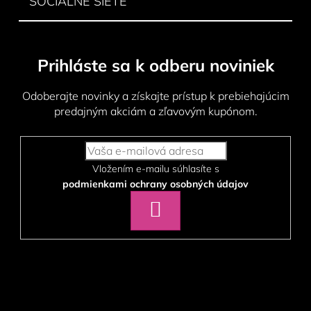
SOCIÁLNE SIETE
i
s
u
Prihláste sa k odberu noviniek
Odoberajte novinky a získajte prístup k prebiehajúcim
predajným akciám a zľavovým kupónom.
Vložením e-mailu súhlasíte s
podmienkami ochrany osobných údajov
PRIHLÁSIŤ
SA