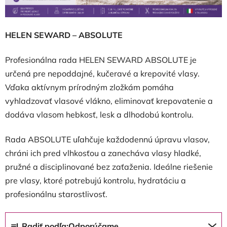
HELEN SEWARD – ABSOLUTE
Profesionálna rada HELEN SEWARD ABSOLUTE je
určená pre nepoddajné, kučeravé a krepovité vlasy.
Vďaka aktívnym prírodným zložkám pomáha
vyhladzovať vlasové vlákno, eliminovať krepovatenie a
dodáva vlasom hebkosť, lesk a dlhodobú kontrolu.
Rada ABSOLUTE uľahčuje každodennú úpravu vlasov,
chráni ich pred vlhkosťou a zanecháva vlasy hladké,
pružné a disciplinované bez zaťaženia. Ideálne riešenie
pre vlasy, ktoré potrebujú kontrolu, hydratáciu a
profesionálnu starostlivosť.
R
Radiť podľa:
Odporúčame