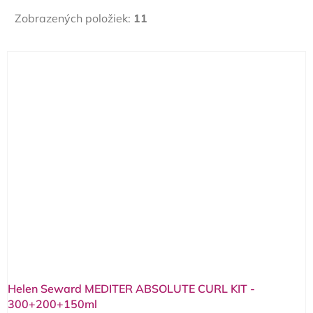
Zobrazených položiek:
11
V
ý
p
i
s
p
r
o
d
u
k
t
o
Helen Seward MEDITER ABSOLUTE CURL KIT -
v
300+200+150ml