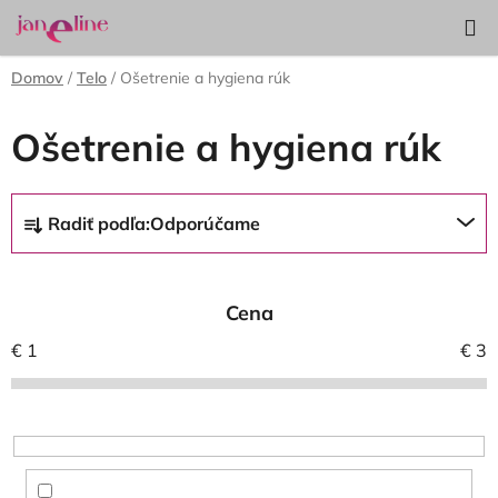
Prejsť
Hľadať
NÁKUP
na
KOŠÍK
obsah
Domov
/
Telo
/
Ošetrenie a hygiena rúk
Ošetrenie a hygiena rúk
R
Radiť podľa:
Odporúčame
a
d
e
Cena
n
i
€
1
€
3
e
p
r
o
d