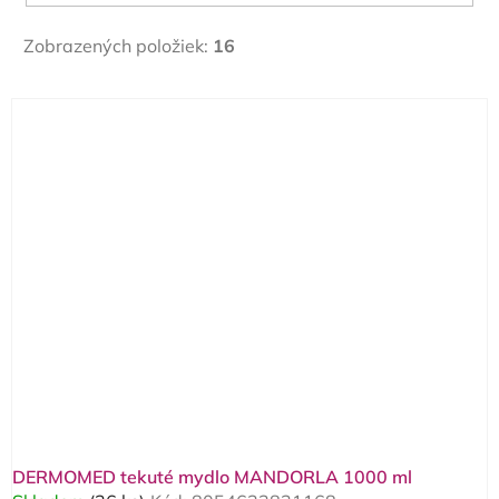
Zobrazených položiek:
16
V
ý
p
i
s
p
r
o
d
u
k
t
o
DERMOMED tekuté mydlo MANDORLA 1000 ml
v