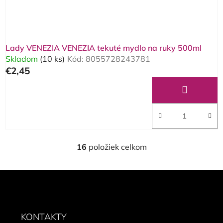
Lady VENEZIA VENEZIA tekuté mydlo na ruky 500ml
Skladom
(10 ks)
Kód:
8055728243781
€2,45
16
položiek celkom
O
v
l
Z
á
á
d
p
a
ä
KONTAKTY
c