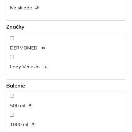
u
Na sklade
16
k
t
Značky
o
v
DERMOMED
10
Lady Venezia
6
Balenie
500 ml
6
1000 ml
9