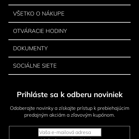
t
i
e
i
VŠETKO O NÁKUPE
p
e
r
v
OTVÁRACIE HODINY
k
y
DOKUMENTY
v
ý
p
SOCIÁLNE SIETE
i
s
u
Prihláste sa k odberu noviniek
Odoberajte novinky a získajte prístup k prebiehajúcim
predajným akciám a zľavovým kupónom.