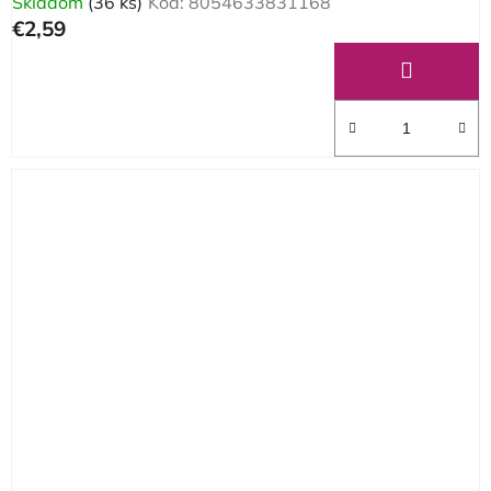
Skladom
(36 ks)
Kód:
8054633831168
€2,59