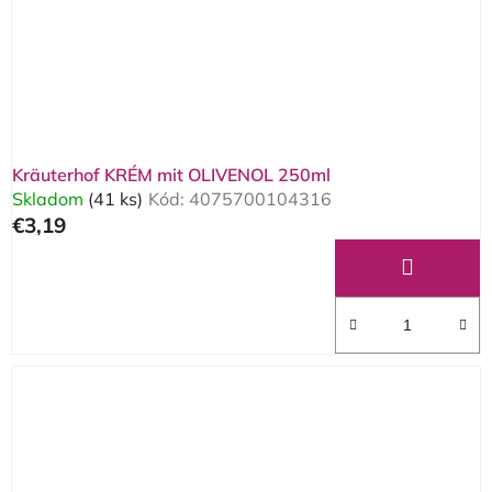
o
d
d
u
u
k
k
t
t
o
o
v
Kräuterhof KRÉM mit OLIVENOL 250ml
v
Skladom
(41 ks)
Kód:
4075700104316
€3,19