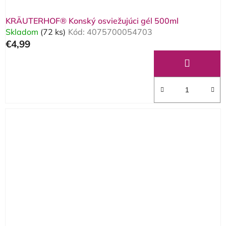
KRÄUTERHOF® Konský osviežujúci gél 500ml
Skladom
(72 ks)
Kód:
4075700054703
€4,99