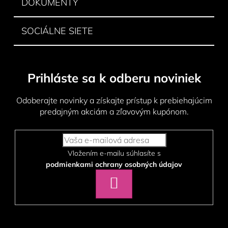
DOKUMENTY
v
ý
p
SOCIÁLNE SIETE
i
s
u
Prihláste sa k odberu noviniek
Odoberajte novinky a získajte prístup k prebiehajúcim
predajným akciám a zľavovým kupónom.
Vložením e-mailu súhlasíte s
podmienkami ochrany osobných údajov
PRIHLÁSIŤ
SA