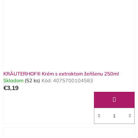
KRÄUTERHOF® Krém s extraktom žeňšenu 250ml
Skladom
(52 ks)
Kód:
4075700104583
€3,19