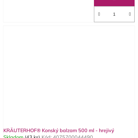
KRÄUTERHOF® Konský balzam 500 ml - hrejivý
Skladom
(43 ks)
Kód:
4075700044490