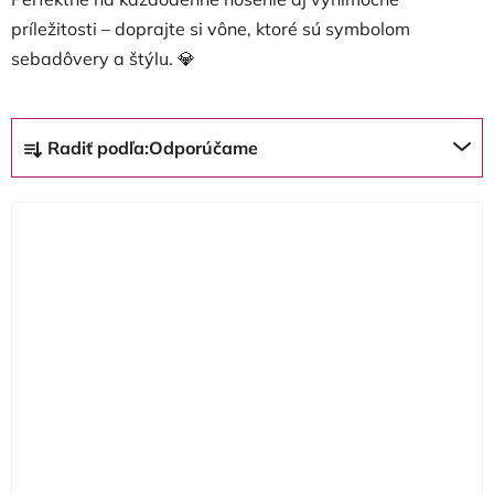
príležitosti – doprajte si vône, ktoré sú symbolom
sebadôvery a štýlu. 💎
R
Radiť podľa:
Odporúčame
a
d
V
e
ý
n
p
i
i
e
s
p
p
r
r
o
o
d
d
u
u
k