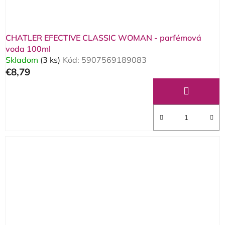
k
t
t
o
o
v
CHATLER EFECTIVE CLASSIC WOMAN - parfémová
v
voda 100ml
Skladom
(3 ks)
Kód:
5907569189083
€8,79