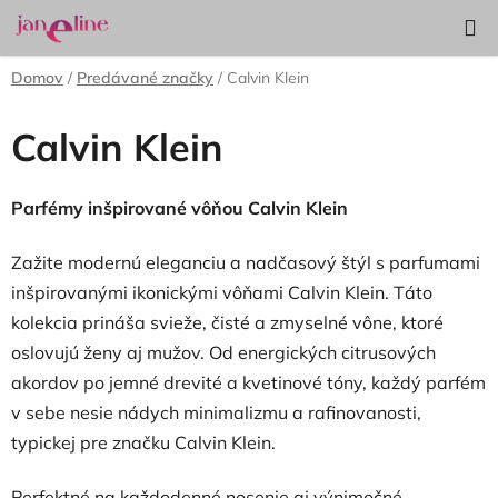
Prejsť
Hľadať
NÁKUP
na
KOŠÍK
obsah
Domov
/
Predávané značky
/
Calvin Klein
Calvin Klein
Parfémy inšpirované vôňou Calvin Klein
Zažite modernú eleganciu a nadčasový štýl s parfumami
inšpirovanými ikonickými vôňami Calvin Klein. Táto
kolekcia prináša svieže, čisté a zmyselné vône, ktoré
oslovujú ženy aj mužov. Od energických citrusových
akordov po jemné drevité a kvetinové tóny, každý parfém
v sebe nesie nádych minimalizmu a rafinovanosti,
typickej pre značku Calvin Klein.
Perfektné na každodenné nosenie aj výnimočné