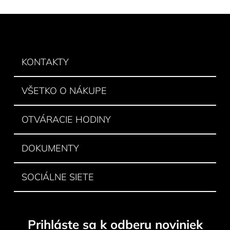
v
l
Z
á
á
d
p
a
ä
KONTAKTY
c
t
i
e
i
VŠETKO O NÁKUPE
p
e
r
v
OTVÁRACIE HODINY
k
y
DOKUMENTY
v
ý
p
SOCIÁLNE SIETE
i
s
u
Prihláste sa k odberu noviniek