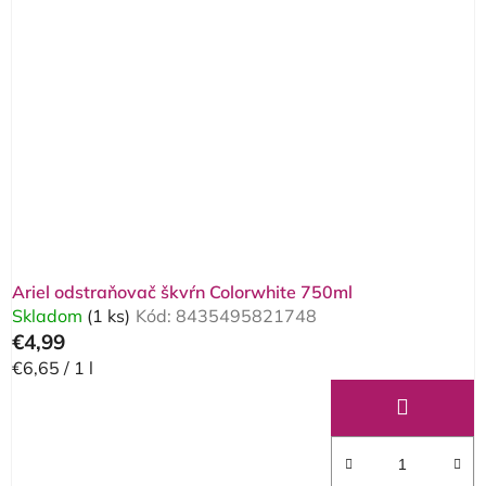
Ariel odstraňovač škvŕn Colorwhite 750ml
Skladom
(1 ks)
Kód:
8435495821748
€4,99
Jednotková
€6,65 / 1 l
cena: