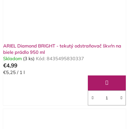
o
d
d
u
u
k
k
t
t
o
o
v
ARIEL Diamond BRIGHT - tekutý odstraňovač škvŕn na
v
biele prádlo 950 ml
Skladom
(3 ks)
Kód:
8435495830337
€4,99
Jednotková
€5,25 / 1 l
cena: