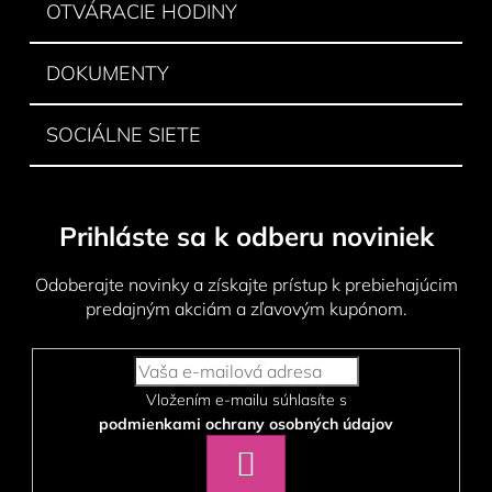
v
OTVÁRACIE HODINY
k
y
DOKUMENTY
v
ý
p
SOCIÁLNE SIETE
i
s
u
Prihláste sa k odberu noviniek
Odoberajte novinky a získajte prístup k prebiehajúcim
predajným akciám a zľavovým kupónom.
Vložením e-mailu súhlasíte s
podmienkami ochrany osobných údajov
PRIHLÁSIŤ