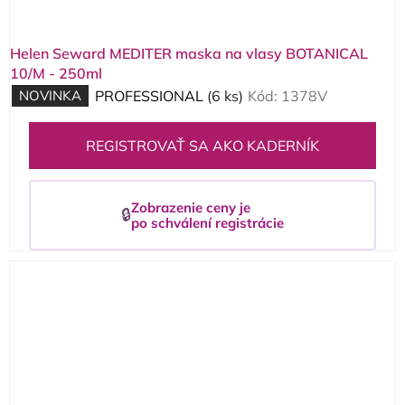
t
o
Helen Seward MEDITER maska na vlasy BOTANICAL
v
10/M - 250ml
NOVINKA
PROFESSIONAL
(6 ks)
Kód:
1378V
REGISTROVAŤ SA AKO KADERNÍK
Zobrazenie ceny je
🔒
po schválení registrácie