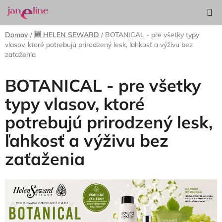
Prejsť
Hľadať
NÁKUP
na
KOŠÍK
obsah
Domov
/
🆕 HELEN SEWARD
/
BOTANICAL - pre všetky typy
vlasov, ktoré potrebujú prirodzený lesk, ľahkosť a výživu bez
zaťaženia
BOTANICAL - pre všetky
typy vlasov, ktoré
potrebujú prirodzený lesk,
ľahkosť a výživu bez
zaťaženia