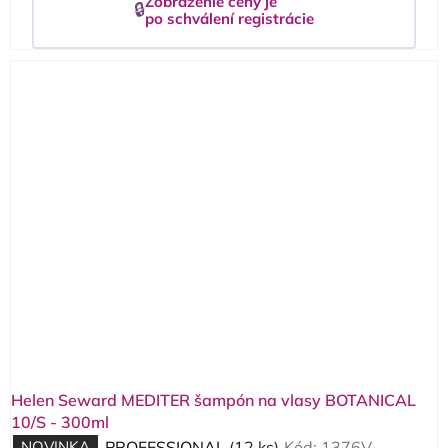
Zobrazenie ceny je
🔒
po schválení registrácie
Helen Seward MEDITER šampón na vlasy BOTANICAL
10/S - 300ml
NOVINKA
PROFESSIONAL
(12 ks)
Kód:
1376V