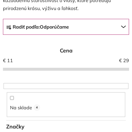
každodennú starostlivosť o vlasy, ktoré potrebujú
prirodzenú krásu, výživu a ľahkosť.
R
Radiť podľa:
Odporúčame
a
d
e
Cena
n
i
€
11
€
29
e
p
r
o
d
u
Na sklade
4
k
t
Značky
o