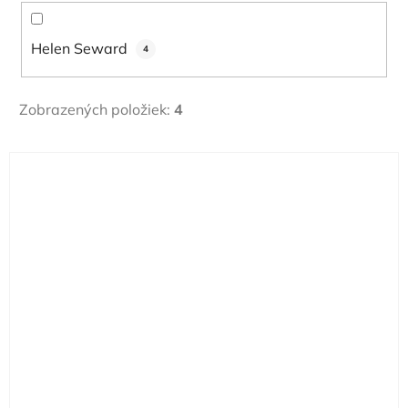
v
Helen Seward
4
Zobrazených položiek:
4
V
ý
p
i
s
p
r
o
d
u
k