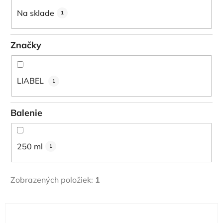
u
Na sklade
1
k
t
Značky
o
v
LIABEL
1
Balenie
250 ml
1
Zobrazených položiek:
1
V
ý