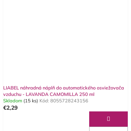
p
i
s
p
r
o
d
u
k
t
o
LIABEL náhradná náplň do automatického osviežovača
v
vzduchu - LAVANDA CAMOMILLA 250 ml
Skladom
(15 ks)
Kód:
8055728243156
€2,29