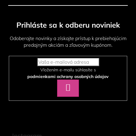
i
s
u
Prihláste sa k odberu noviniek
Odoberajte novinky a získajte prístup k prebiehajúcim
predajným akciám a zľavovým kupónom.
Vložením e-mailu súhlasíte s
podmienkami ochrany osobných údajov
PRIHLÁSIŤ
SA
Instagram