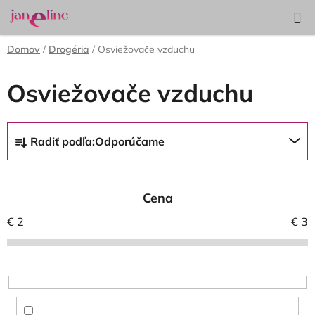
Prejsť
Hľadať
NÁKUP
na
KOŠÍK
obsah
Domov
/
Drogéria
/
Osviežovače vzduchu
Osviežovače vzduchu
R
Radiť podľa:
Odporúčame
a
d
e
Cena
n
i
€
2
€
3
e
p
r
o
d