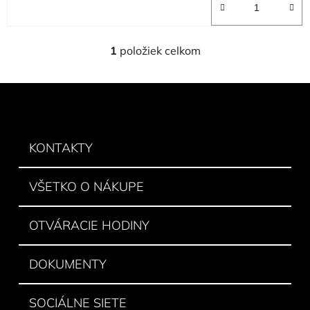
1
položiek celkom
O
v
l
Z
á
á
d
p
a
ä
KONTAKTY
c
t
i
e
i
VŠETKO O NÁKUPE
p
e
r
v
OTVÁRACIE HODINY
k
y
DOKUMENTY
v
ý
p
SOCIÁLNE SIETE