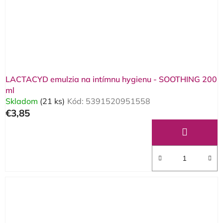
o
d
d
u
u
k
k
t
t
o
o
v
LACTACYD emulzia na intímnu hygienu - SOOTHING 200
v
ml
Skladom
(21 ks)
Kód:
5391520951558
€3,85