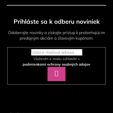
i
s
u
Prihláste sa k odberu noviniek
Odoberajte novinky a získajte prístup k prebiehajúcim
predajným akciám a zľavovým kupónom.
Vložením e-mailu súhlasíte s
podmienkami ochrany osobných údajov
PRIHLÁSIŤ
SA