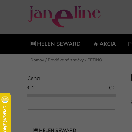
Prejsť
na
obsah
🆕 HELEN SEWARD
🔥 AKCIA
P
Domov
/
Predávané značky
/
PETINO
B
o
Cena
č
€
1
€
2
n
ý
p
a
n
K
Preskočiť
e
🆕 HELEN SEWARD