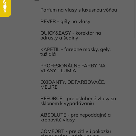
a
kategórie
l
t
Parfum na vlasy s luxusnou vôňou
i
e
g
REVER - gély na vlasy
ó
QUICK&EASY - korektor na
r
odrasty a šediny
i
e
KAPETIL - farebné masky, gely,
tužidlá
PROFESIONÁLNE FARBY NA
VLASY - LUMIA
OXIDANTY, ODFARBOVAČE,
MELÍRE
REFORCE - pre oslabené vlasy so
sklonom k vypadávaniu
ABSOLUTE - pre nepoddajné a
krepovité vlasy
COMFORT - pre citlivú pokožku
hlavy a vlasy náchylné na