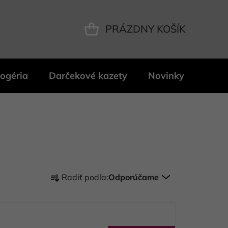
PRÁZDNY KOŠÍK
NÁKUPNÝ
KOŠÍK
ogéria
Darčekové kazety
Novinky
Znač
R
Radiť podľa:
Odporúčame
a
d
e
n