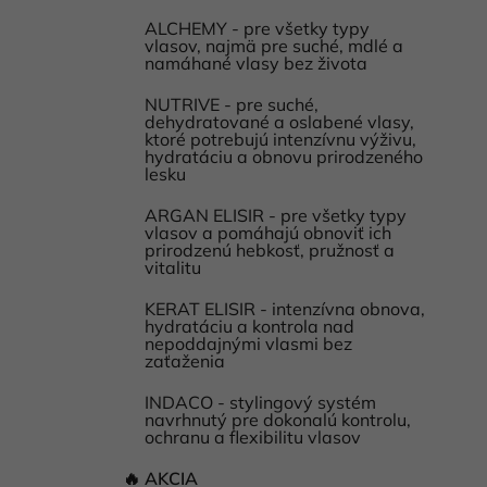
ALCHEMY - pre všetky typy
vlasov, najmä pre suché, mdlé a
namáhané vlasy bez života
NUTRIVE - pre suché,
dehydratované a oslabené vlasy,
ktoré potrebujú intenzívnu výživu,
hydratáciu a obnovu prirodzeného
lesku
ARGAN ELISIR - pre všetky typy
vlasov a pomáhajú obnoviť ich
prirodzenú hebkosť, pružnosť a
vitalitu
KERAT ELISIR - intenzívna obnova,
hydratáciu a kontrola nad
nepoddajnými vlasmi bez
zaťaženia
INDACO - stylingový systém
navrhnutý pre dokonalú kontrolu,
ochranu a flexibilitu vlasov
🔥 AKCIA