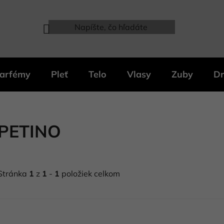
arfémy
Pleť
Telo
Vlasy
Zuby
Dr
PETINO
Stránka
1
z
1
-
1
položiek celkom
V
ý