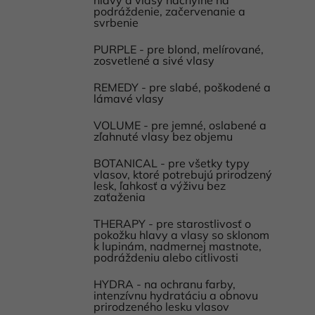
podráždenie, začervenanie a
svrbenie
PURPLE - pre blond, melírované,
zosvetlené a sivé vlasy
REMEDY - pre slabé, poškodené a
lámavé vlasy
VOLUME - pre jemné, oslabené a
zľahnuté vlasy bez objemu
BOTANICAL - pre všetky typy
vlasov, ktoré potrebujú prirodzený
lesk, ľahkosť a výživu bez
zaťaženia
THERAPY - pre starostlivosť o
pokožku hlavy a vlasy so sklonom
k lupinám, nadmernej mastnote,
podráždeniu alebo citlivosti
HYDRA - na ochranu farby,
intenzívnu hydratáciu a obnovu
prirodzeného lesku vlasov