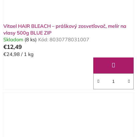
Vitael HAIR BLEACH – práškový zosvetľovač, melír na
vlasy 500g BLUE ZIP
Skladom
(8 ks)
Kód:
8030778031007
€12,49
Jednotková
€24,98 / 1 kg
cena: