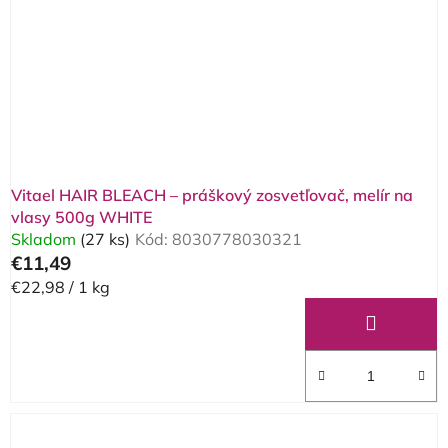
Vitael HAIR BLEACH – práškový zosvetľovač, melír na
vlasy 500g WHITE
Skladom
(27 ks)
Kód:
8030778030321
€11,49
Jednotková
€22,98 / 1 kg
cena: