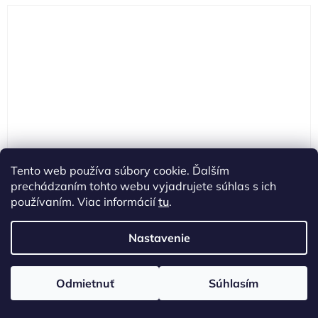
Tento web používa súbory cookie. Ďalším
prechádzaním tohto webu vyjadrujete súhlas s ich
používaním. Viac informácií
tu
.
Nastavenie
Vitael profesionálna farba na vlasy 100ml č. 10.13 -
ŠAMPAŇ
Skladom
(15 ks)
Kód:
8030778020131
Odmietnuť
Súhlasím
€3,99