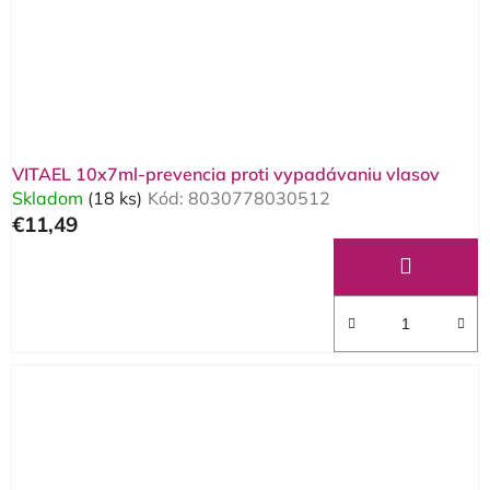
o
d
d
u
u
k
k
t
t
o
o
v
VITAEL 10x7ml-prevencia proti vypadávaniu vlasov
v
Skladom
(18 ks)
Kód:
8030778030512
€11,49