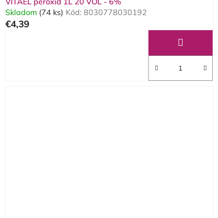
VITAEL peroxid 1L 20 VOL - 6%
Skladom
(74 ks)
Kód:
8030778030192
€4,39