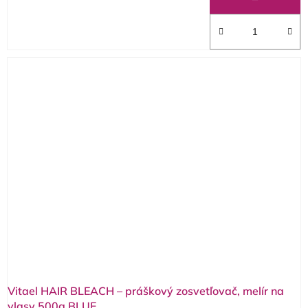
Vitael HAIR BLEACH – práškový zosvetľovač, melír na
vlasy 500g BLUE