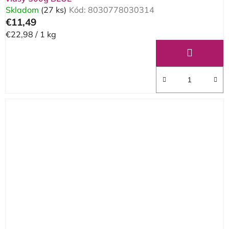
Skladom
(27 ks)
Kód:
8030778030314
€11,49
Jednotková
€22,98 / 1 kg
cena: