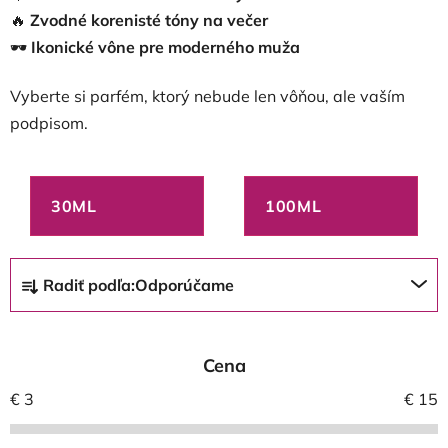
🔥
Zvodné korenisté tóny na večer
🕶️
Ikonické vône pre moderného muža
Vyberte si parfém, ktorý nebude len vôňou, ale vaším
podpisom.
30ML
100ML
R
Radiť podľa:
Odporúčame
a
d
e
Cena
n
i
€
3
€
15
e