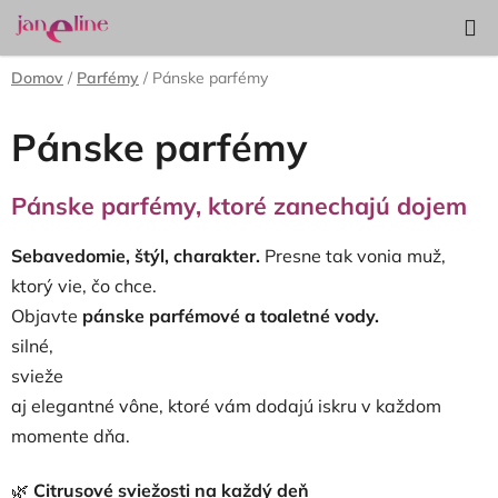
Prejsť
Hľadať
NÁKUP
na
KOŠÍK
obsah
Domov
/
Parfémy
/
Pánske parfémy
Pánske parfémy
Pánske parfémy, ktoré zanechajú dojem
Sebavedomie, štýl, charakter.
Presne tak vonia muž,
ktorý vie, čo chce.
Objavte
pánske parfémové a toaletné vody.
silné,
svieže
aj elegantné vône, ktoré vám dodajú iskru v každom
momente dňa.
🌿
Citrusové sviežosti na každý deň