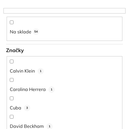
p
r
o
d
u
Na sklade
54
k
t
Značky
o
v
Calvin Klein
1
Carolina Herrera
1
Cuba
3
David Beckham
1