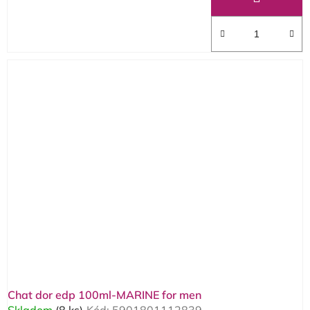
Chat dor edp 100ml-MARINE for men
Skladom
(8 ks)
Kód:
5901801112839