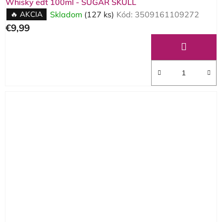
Whisky edt 100ml - SUGAR SKULL
🔥 AKCIA
Skladom
(127 ks)
Kód:
3509161109272
€9,99