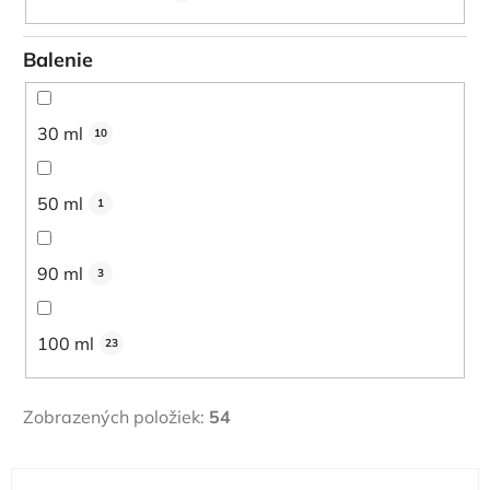
Balenie
30 ml
10
50 ml
1
90 ml
3
100 ml
23
Zobrazených položiek:
54
V