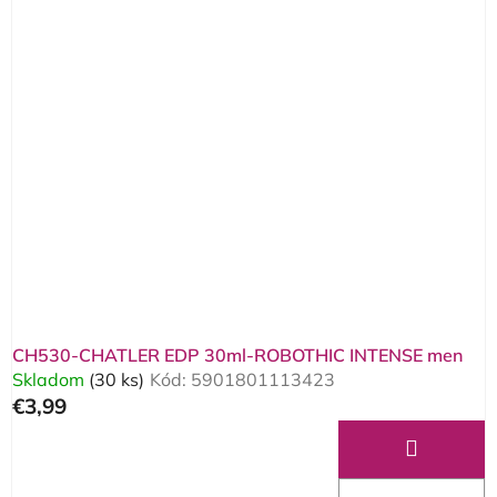
ý
p
i
s
p
r
o
d
u
k
t
o
CH530-CHATLER EDP 30ml-ROBOTHIC INTENSE men
v
Skladom
(30 ks)
Kód:
5901801113423
€3,99