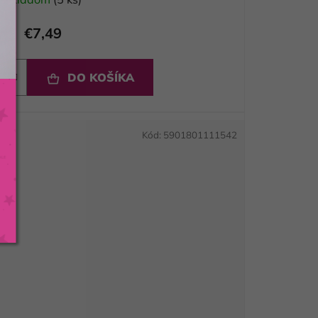
€7,49
DO KOŠÍKA
Kód:
5901801111542