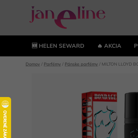
Prejsť
na
obsah
🆕 HELEN SEWARD
🔥 AKCIA
P
Domov
/
Parfémy
/
Pánske parfémy
/
MILTON LLOYD B