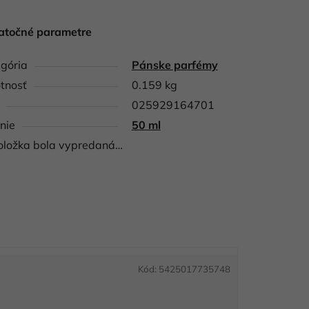
atočné parametre
gória
Pánske parfémy
tnosť
0.159 kg
025929164701
nie
50 ml
oložka bola vypredaná…
Kód:
5425017735748