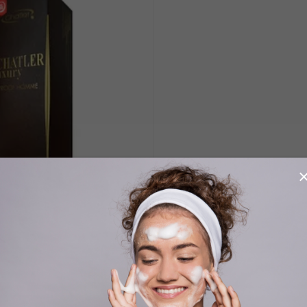
arfémová voda 100ml
Cuba PRESTIGE B