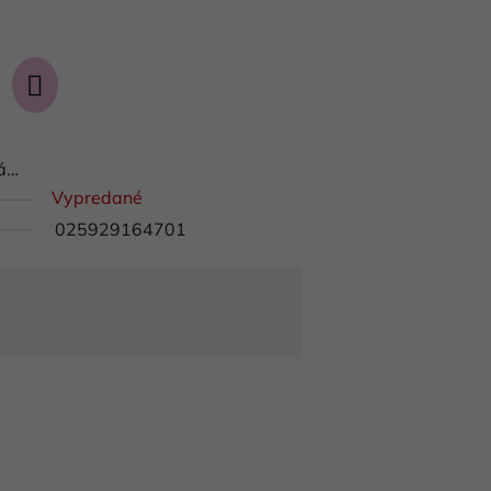
ná…
Vypredané
025929164701