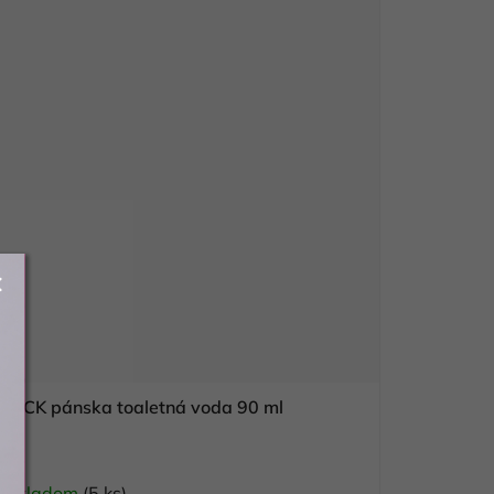
LACK pánska toaletná voda 90 ml
Skladom
(5 ks)