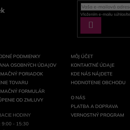
ek
Vložením e-mailu súhlasít
PRIHLÁSIŤ
SA
ODNÉ PODMIENKY
MÔJ ÚČET
ANA OSOBNÝCH ÚDAJOV
KONTAKTNÉ ÚDAJE
AMAČNÝ PORIADOK
KDE NÁS NÁJDETE
NIE TOVARU
HODNOTENIE OBCHODU
AMAČNÝ FORMULÁR
O NÁS
PENIE OD ZMLUVY
PLATBA A DOPRAVA
ACIE HODINY
VERNOSTNÝ PROGRAM
: 9:00 - 15:30