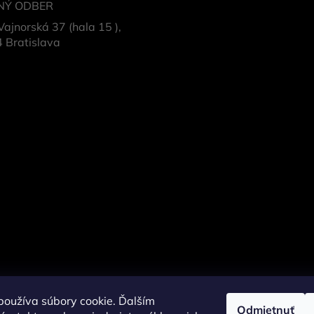
NÝ ODBER
Vajnorská 37 (hala 15 ),
 Bratislava
oužíva súbory cookie. Ďalším
Odmietnuť