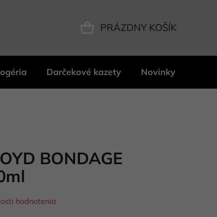
PRÁZDNY KOŠÍK
NÁKUPNÝ
KOŠÍK
ogéria
Darčekové kazety
Novinky
Znač
LOYD BONDAGE
0ml
osti hodnotenia