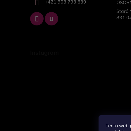
+421 903 793 639
OSOB
Stará 
831 04
Instagram
Tento web p