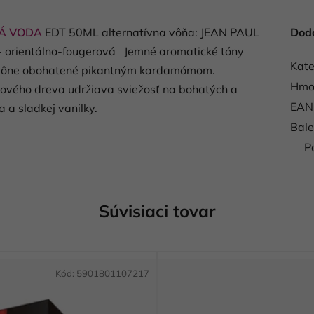
Á VODA
EDT 50ML alternatívna vôňa: JEAN PAUL
Dod
 orientálno-fougerová Jemné aromatické tóny
Kate
to vône obohatené pikantným kardamómom.
Hmo
rového dreva udržiava sviežosť na bohatých a
EAN
 a sladkej vanilky.
Bale
P
Súvisiaci tovar
Kód:
5901801107217