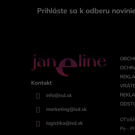
á
Prihláste sa k odberu novini
p
ä
t
i
e
OBCH
OCHR
REKL
Kontakt
VRÁTE
REKL
info
@
isd.sk
ODSTÚ
marketing
@
isd.sk
OTVÁR
logistika
@
isd.sk
Po - Pi