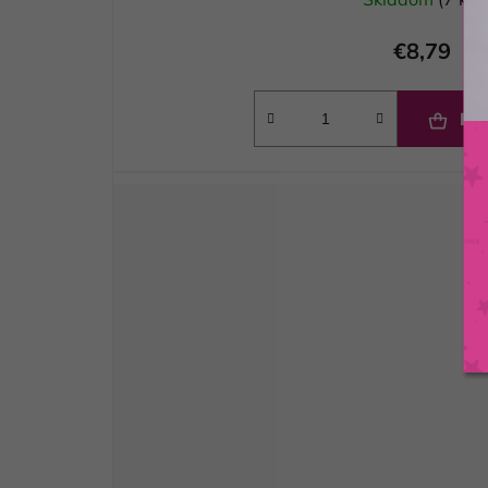
€8,79
DO