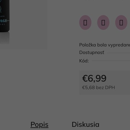
produktu
je
0,0
z
5
Položka bola vypreda
hviezdičiek.
Dostupnosť
Kód:
€6,99
€5,68 bez DPH
Jednotková cena:
Popis
Diskusia