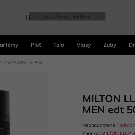
arfémy
Pleť
Telo
Vlasy
Zuby
Dr
ONDAGE MEN edt 50ml
MILTON L
MEN edt 5
Priemerné
Neohodnotené
Podrobn
hodnotenie
Značka:
MILTON LLOYD