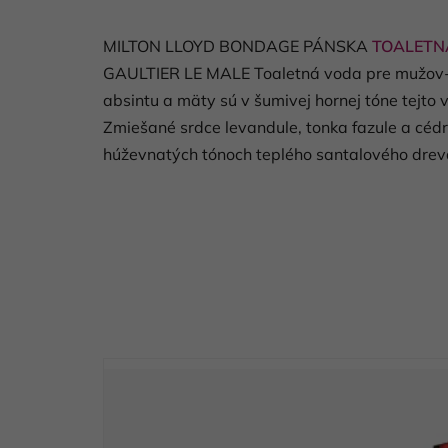
MILTON LLOYD BONDAGE PÁNSKA
TOALETN
GAULTIER LE MALE Toaletná voda pre mužov-
absintu a mäty sú v šumivej hornej tóne tej
Zmiešané srdce levandule, tonka fazule a céd
húževnatých tónoch teplého santalového dreva