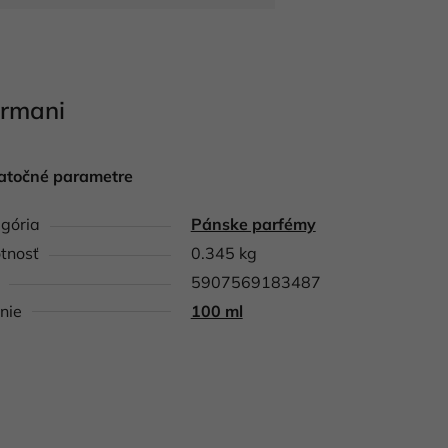
Armani
atočné parametre
gória
Pánske parfémy
tnosť
0.345 kg
5907569183487
nie
100 ml