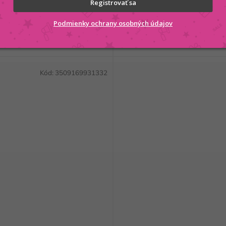
Registrovať sa
Podmienky ochrany osobných údajov
 KOŠÍKA
Kód:
3509169931332