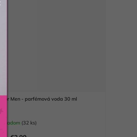
 For Men - parfémová voda 30 ml
Skladom
(32 ks)