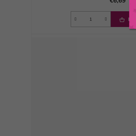
€6,69
DO