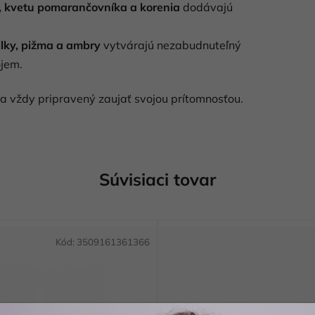
, kvetu pomarančovníka a korenia
dodávajú
ilky, pižma a ambry
vytvárajú nezabudnuteľný
ojem.
 a vždy pripravený zaujať svojou prítomnosťou.
Súvisiaci tovar
Kód:
3509161361366