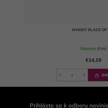
WHISKY BLACK OP
Skladom
(9 ks)
€14,19
DO
Z
á
Prihláste sa k odberu novini
p