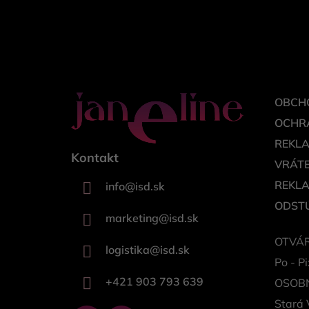
ä
t
i
e
OBCH
OCHR
REKL
Kontakt
VRÁTE
REKL
info
@
isd.sk
ODSTÚ
marketing
@
isd.sk
OTVÁR
logistika
@
isd.sk
Po - Pi
+421 903 793 639
OSOB
Stará 