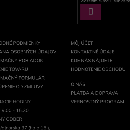
Vložením e-mailu súhlasít
PRIHLÁSIŤ
SA
ODNÉ PODMIENKY
MÔJ ÚČET
ANA OSOBNÝCH ÚDAJOV
KONTAKTNÉ ÚDAJE
AMAČNÝ PORIADOK
KDE NÁS NÁJDETE
NIE TOVARU
HODNOTENIE OBCHODU
AMAČNÝ FORMULÁR
O NÁS
PENIE OD ZMLUVY
PLATBA A DOPRAVA
ACIE HODINY
VERNOSTNÝ PROGRAM
: 9:00 - 15:30
NÝ ODBER
Vajnorská 37 (hala 15 ),