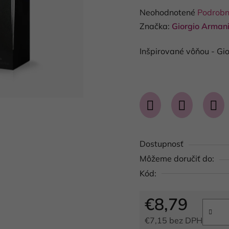
Priemerné
Neohodnotené
Podrobn
hodnotenie
Značka:
Giorgio Arman
produktu
Inšpirované vôňou - Gi
je
0,0
z
5
hviezdičiek.
Dostupnosť
Môžeme doručiť do:
Kód:
€8,79
€7,15 bez DPH