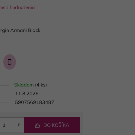
osti hodnotenia
i
orgio Armani Black
Skladom
(4 ks)
11.8.2026
5907569183487
DO KOŠÍKA