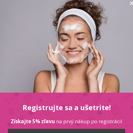
100ml
CHATLER Survive
Registrujte sa a ušetrite!
Získajte 5% zľavu
na prvý nákup po registrácií