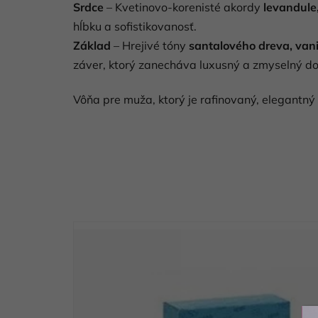
Srdce
– Kvetinovo-korenisté akordy
levandule
hĺbku a sofistikovanosť.
Základ
– Hrejivé tóny
santalového dreva, van
záver, ktorý zanecháva luxusný a zmyselný d
Vôňa pre muža, ktorý je rafinovaný, elegantný