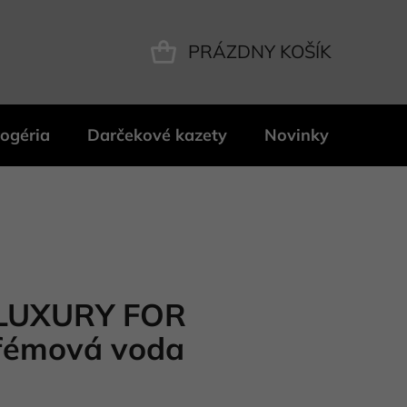
PRÁZDNY KOŠÍK
NÁKUPNÝ
KOŠÍK
ogéria
Darčekové kazety
Novinky
Znač
LUXURY FOR
fémová voda