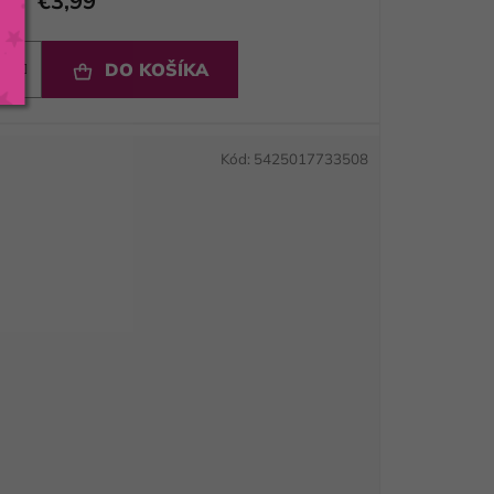
€3,99
DO KOŠÍKA
Kód:
5425017733508