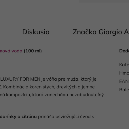
Jednotková cena:
Diskusia
Značka
Giorgio 
mová voda
(100 ml)
Dod
Kate
Hmo
 LUXURY FOR MEN je vôňa pre muža, ktorý je
EAN
ť. Kombinácia korenistých, drevitých a jemne
Bale
ženú kompozíciu, ktorá zanecháva nezabudnuteľný
arínky a citrónu
prináša osviežujúci úvod s