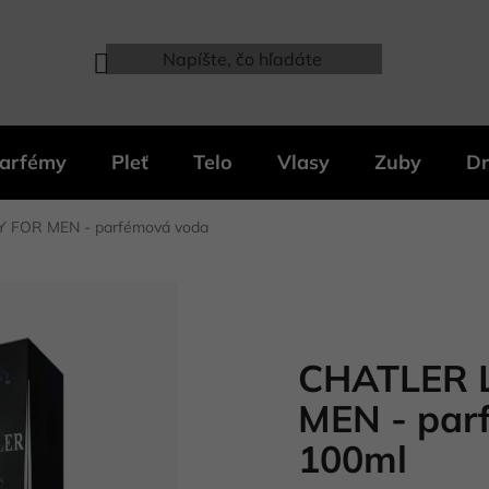
arfémy
Pleť
Telo
Vlasy
Zuby
Dr
 FOR MEN - parfémová voda
CHATLER 
MEN - par
100ml