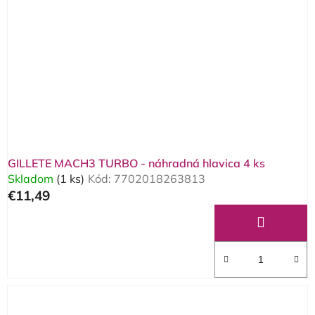
s
p
r
o
d
u
k
t
o
GILLETE MACH3 TURBO - náhradná hlavica 4 ks
v
Skladom
(1 ks)
Kód:
7702018263813
€11,49