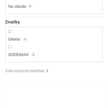
u
Na sklade
2
k
t
Značky
o
v
Gilette
1
GOODMAX
1
Zobrazených položiek:
2
V
ý
p
i