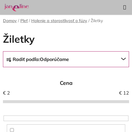
Prejsť
Hľadať
NÁKUP
na
KOŠÍK
obsah
Domov
/
Pleť
/
Holenie a starostlivosť o fúzy
/
Žiletky
Žiletky
R
Radiť podľa:
Odporúčame
a
d
e
Cena
n
i
€
2
€
12
e
p
r
o
d