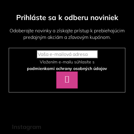
s
u
Prihláste sa k odberu noviniek
Odoberajte novinky a získajte prístup k prebiehajúcim
predajným akciám a zľavovým kupónom.
Vložením e-mailu súhlasíte s
podmienkami ochrany osobných údajov
PRIHLÁSIŤ
SA
Instagram