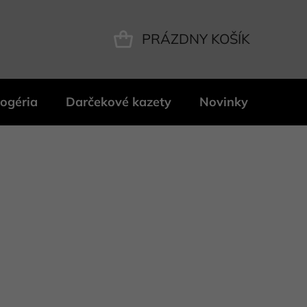
PRÁZDNY KOŠÍK
NÁKUPNÝ
KOŠÍK
ogéria
Darčekové kazety
Novinky
Znač