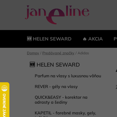
Prejsť
na
obsah
🆕 HELEN SEWARD
🔥 AKCIA
P
Domov
/
Predávané značky
/
Adidas
B
K
Preskočiť
🆕 HELEN SEWARD
a
kategórie
o
t
č
Parfum na vlasy s luxusnou vôňou
e
n
g
REVER - gély na vlasy
ý
ó
p
r
QUICK&EASY - korektor na
i
a
odrasty a šediny
e
n
KAPETIL - farebné masky, gely,
e