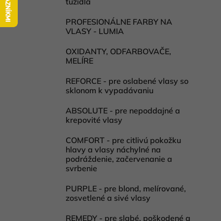
tužidlá
l
PROFESIONÁLNE FARBY NA
VLASY - LUMIA
OXIDANTY, ODFARBOVAČE,
MELÍRE
REFORCE - pre oslabené vlasy so
sklonom k vypadávaniu
ABSOLUTE - pre nepoddajné a
krepovité vlasy
COMFORT - pre citlivú pokožku
hlavy a vlasy náchylné na
podráždenie, začervenanie a
svrbenie
PURPLE - pre blond, melírované,
zosvetlené a sivé vlasy
REMEDY - pre slabé, poškodené a