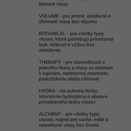
lámavé vlasy
VOLUME - pre jemné, oslabené a
zľahnuté vlasy bez objemu
BOTANICAL - pre všetky typy
vlasov, ktoré potrebujú prirodzený
lesk, ľahkosť a výživu bez
zaťaženia
THERAPY - pre starostlivosť o
pokožku hlavy a vlasy so sklonom
k lupinám, nadmernej mastnote,
podráždeniu alebo citlivosti
HYDRA - na ochranu farby,
intenzívnu hydratáciu a obnovu
prirodzeného lesku vlasov
ALCHEMY - pre všetky typy
vlasov, najmä pre suché, mdlé a
namáhané vlasy bez života