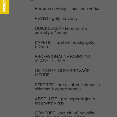
a
kategórie
l
t
Parfum na vlasy s luxusnou vôňou
i
e
g
REVER - gély na vlasy
ó
QUICK&EASY - korektor na
r
odrasty a šediny
i
e
KAPETIL - farebné masky, gely,
tužidlá
PROFESIONÁLNE FARBY NA
VLASY - LUMIA
OXIDANTY, ODFARBOVAČE,
MELÍRE
REFORCE - pre oslabené vlasy so
sklonom k vypadávaniu
ABSOLUTE - pre nepoddajné a
krepovité vlasy
COMFORT - pre citlivú pokožku
hlavy a vlasy náchylné na