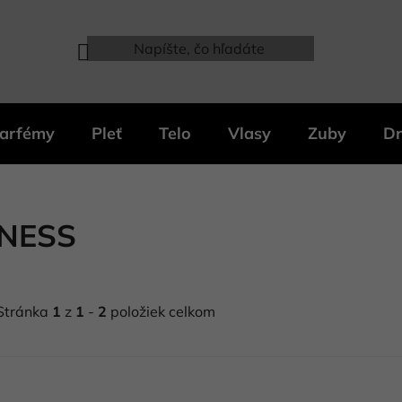
arfémy
Pleť
Telo
Vlasy
Zuby
Dr
NESS
Stránka
1
z
1
-
2
položiek celkom
V
ý