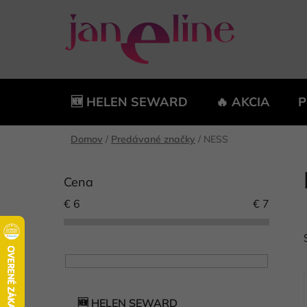
Prejsť
na
obsah
🆕 HELEN SEWARD
🔥 AKCIA
P
Domov
/
Predávané značky
/
NESS
B
o
Cena
č
€
6
€
7
n
ý
p
a
n
K
Preskočiť
e
🆕 HELEN SEWARD