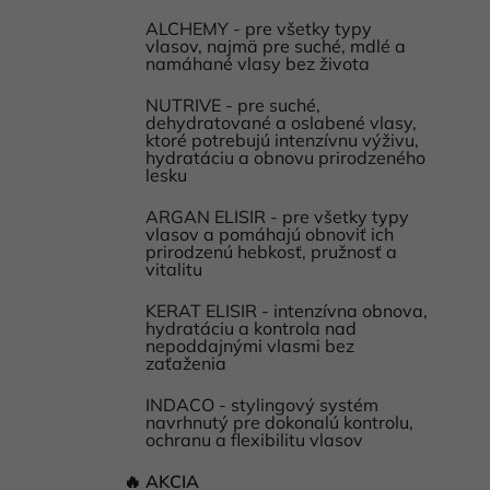
ALCHEMY - pre všetky typy
vlasov, najmä pre suché, mdlé a
namáhané vlasy bez života
NUTRIVE - pre suché,
dehydratované a oslabené vlasy,
ktoré potrebujú intenzívnu výživu,
hydratáciu a obnovu prirodzeného
lesku
ARGAN ELISIR - pre všetky typy
vlasov a pomáhajú obnoviť ich
prirodzenú hebkosť, pružnosť a
vitalitu
KERAT ELISIR - intenzívna obnova,
hydratáciu a kontrola nad
nepoddajnými vlasmi bez
zaťaženia
INDACO - stylingový systém
navrhnutý pre dokonalú kontrolu,
ochranu a flexibilitu vlasov
🔥 AKCIA