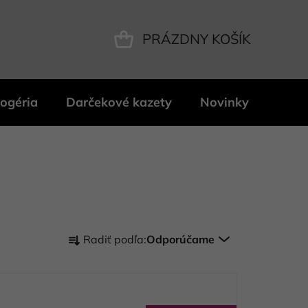
PRÁZDNY KOŠÍK
NÁKUPNÝ
KOŠÍK
ogéria
Darčekové kazety
Novinky
Znač
R
Radiť podľa:
Odporúčame
a
d
e
n