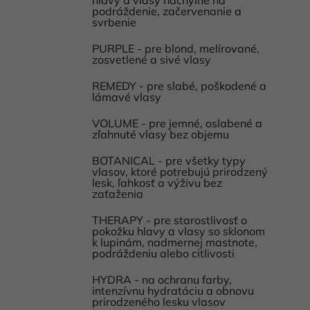
podráždenie, začervenanie a
svrbenie
PURPLE - pre blond, melírované,
zosvetlené a sivé vlasy
REMEDY - pre slabé, poškodené a
lámavé vlasy
VOLUME - pre jemné, oslabené a
zľahnuté vlasy bez objemu
BOTANICAL - pre všetky typy
vlasov, ktoré potrebujú prirodzený
lesk, ľahkosť a výživu bez
zaťaženia
THERAPY - pre starostlivosť o
pokožku hlavy a vlasy so sklonom
k lupinám, nadmernej mastnote,
podráždeniu alebo citlivosti
HYDRA - na ochranu farby,
intenzívnu hydratáciu a obnovu
prirodzeného lesku vlasov