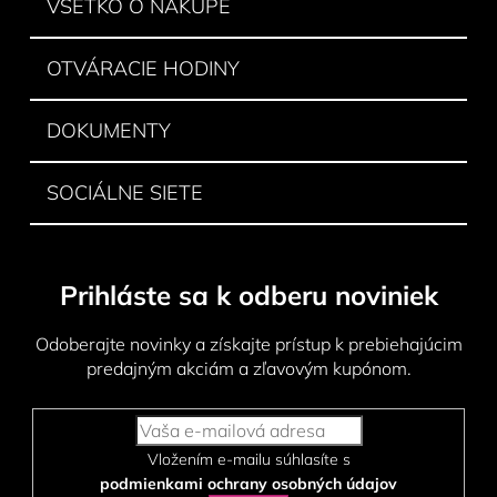
VŠETKO O NÁKUPE
e
OTVÁRACIE HODINY
DOKUMENTY
SOCIÁLNE SIETE
Prihláste sa k odberu noviniek
Odoberajte novinky a získajte prístup k prebiehajúcim
predajným akciám a zľavovým kupónom.
Vložením e-mailu súhlasíte s
podmienkami ochrany osobných údajov