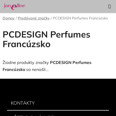
Prejsť
Hľadať
NÁKUP
na
KOŠÍK
obsah
Domov
/
Predávané značky
/
PCDESIGN Perfumes Francúzsko
PCDESIGN Perfumes
Francúzsko
Žiadne produkty značky
PCDESIGN Perfumes
Francúzsko
sa nenašli...
Z
á
p
ä
KONTAKTY
t
i