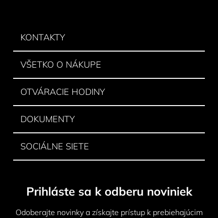
á
á
d
p
a
ä
KONTAKTY
c
t
i
e
i
VŠETKO O NÁKUPE
p
e
r
v
OTVÁRACIE HODINY
k
y
DOKUMENTY
v
ý
p
SOCIÁLNE SIETE
i
s
u
Prihláste sa k odberu noviniek
Odoberajte novinky a získajte prístup k prebiehajúcim