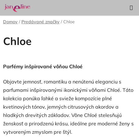
Prejsť
Hľadať
NÁKUP
na
KOŠÍK
obsah
Domov
/
Predávané značky
/
Chloe
Chloe
Parfémy inšpirované vôňou Chloé
Objavte jemnosť, romantiku a nenútenú eleganciu s
parfumami inšpirovanými ikonickými vôňami Chloé. Táto
kolekcia ponúka ľahké a svieže kompozície plné
kvetinových tónov, jemných citrusových akordov a
hladkých drevitých základov. Vône Chloé stelesňujú
ženskosť a prirodzenú krásu, ideálne pre moderné ženy s
vytvoreným zmyslom pre štýl.