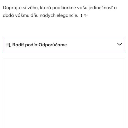
Doprajte si vôňu, ktorá podčiarkne vašu jedinečnosť a
dodá vášmu dňu nádych elegancie. 🌷✨
R
Radiť podľa:
Odporúčame
a
d
V
e
ý
n
p
i
i
e
s
p
p
r
r
o
o
d
d
u