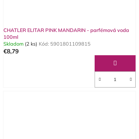
u
k
k
t
t
o
o
v
CHATLER ELITAR PINK MANDARIN - parfémová voda
v
100ml
Skladom
(2 ks)
Kód:
5901801109815
€8,79