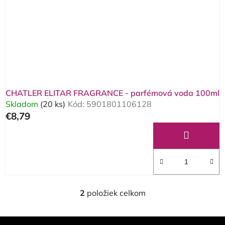
CHATLER ELITAR FRAGRANCE - parfémová voda 100ml
Skladom
(20 ks)
Kód:
5901801106128
€8,79
2
položiek celkom
O
v
l
Z