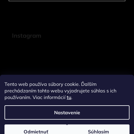
Instagram
Tento web používa súbory cookie. Ďalším
prechádzaním tohto webu vyjadrujete súhlas s ich
používaním. Viac informácií
tu
.
Nastavenie
Sledovať na Instagrame
Odmietnuť
Súhlasím
Vytvoril Shoptet
a
Adatelier