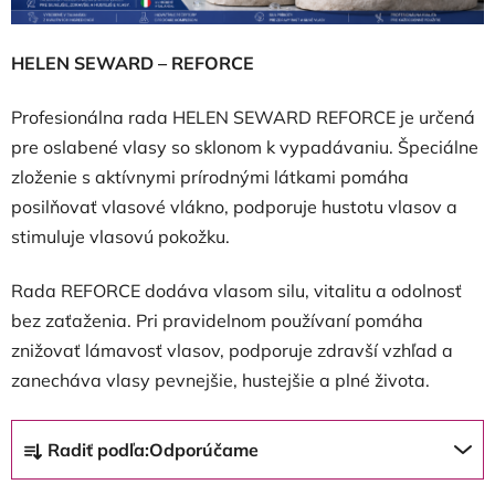
HELEN SEWARD – REFORCE
Profesionálna rada HELEN SEWARD REFORCE je určená
pre oslabené vlasy so sklonom k vypadávaniu. Špeciálne
zloženie s aktívnymi prírodnými látkami pomáha
posilňovať vlasové vlákno, podporuje hustotu vlasov a
stimuluje vlasovú pokožku.
Rada REFORCE dodáva vlasom silu, vitalitu a odolnosť
bez zaťaženia. Pri pravidelnom používaní pomáha
znižovať lámavosť vlasov, podporuje zdravší vzhľad a
zanecháva vlasy pevnejšie, hustejšie a plné života.
R
Radiť podľa:
Odporúčame
a
d