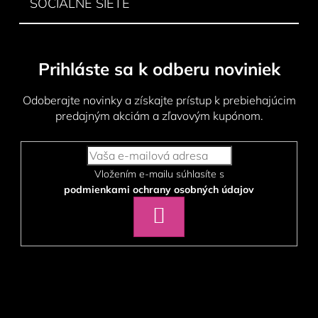
p
SOCIÁLNE SIETE
i
s
u
Prihláste sa k odberu noviniek
Odoberajte novinky a získajte prístup k prebiehajúcim
predajným akciám a zľavovým kupónom.
Vložením e-mailu súhlasíte s
podmienkami ochrany osobných údajov
PRIHLÁSIŤ
SA