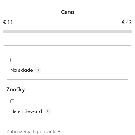
e
Cena
n
i
€
11
€
42
e
p
r
o
d
u
Na sklade
8
k
t
Značky
o
v
Helen Seward
8
Zobrazených položiek:
8