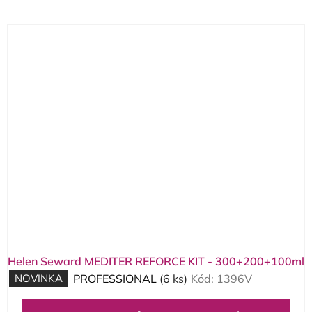
V
ý
p
i
s
p
r
o
d
u
k
t
o
Helen Seward MEDITER REFORCE KIT - 300+200+100ml
v
NOVINKA
PROFESSIONAL
(6 ks)
Kód:
1396V