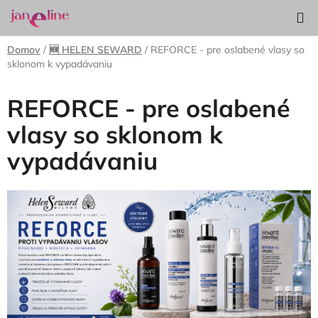
Prejsť
Hľadať
NÁKUP
na
KOŠÍK
obsah
Domov
/
🆕 HELEN SEWARD
/
REFORCE - pre oslabené vlasy so
sklonom k vypadávaniu
REFORCE - pre oslabené
vlasy so sklonom k
vypadávaniu