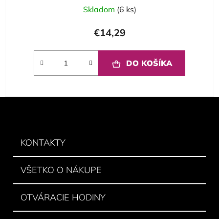
Skladom
(6 ks)
€14,29
DO KOŠÍKA
Z
á
p
ä
KONTAKTY
t
i
VŠETKO O NÁKUPE
e
OTVÁRACIE HODINY