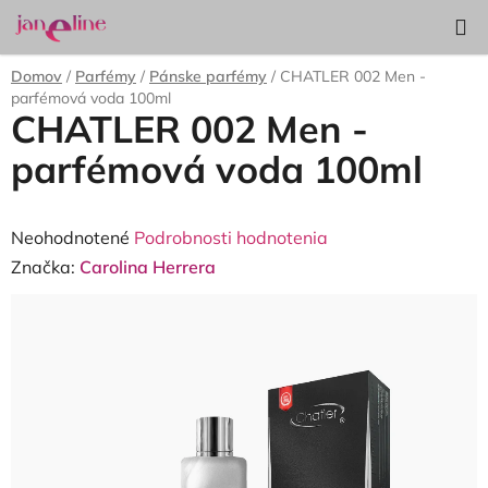
Prejsť
Hľadať
NÁKUP
na
KOŠÍK
obsah
Domov
/
Parfémy
/
Pánske parfémy
/
CHATLER 002 Men -
parfémová voda 100ml
CHATLER 002 Men -
parfémová voda 100ml
Priemerné
Neohodnotené
Podrobnosti hodnotenia
hodnotenie
Značka:
Carolina Herrera
produktu
je
0,0
z
5
hviezdičiek.