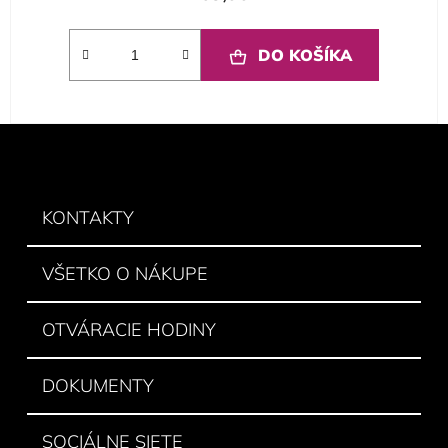
DO KOŠÍKA
Z
á
p
ä
KONTAKTY
t
i
VŠETKO O NÁKUPE
e
OTVÁRACIE HODINY
DOKUMENTY
SOCIÁLNE SIETE