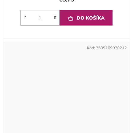
DO KOŠÍKA
Kód:
3509169930212