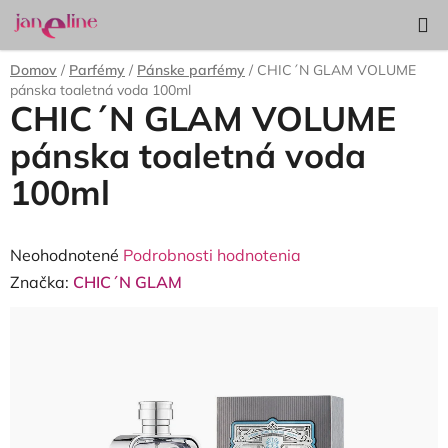
Prejsť
Hľadať
NÁKUP
na
KOŠÍK
obsah
Domov
/
Parfémy
/
Pánske parfémy
/
CHIC´N GLAM VOLUME
pánska toaletná voda 100ml
CHIC´N GLAM VOLUME
pánska toaletná voda
100ml
Priemerné
Neohodnotené
Podrobnosti hodnotenia
hodnotenie
Značka:
CHIC´N GLAM
produktu
je
0,0
z
5
hviezdičiek.