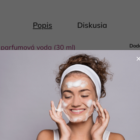
Popis
Diskusia
Dod
parfumová voda (30 ml)
 Phantom
Kate
Hmo
EAN
Bale
CHATLER ROBOTHIC MEN je
vôňa
pre muža, ktorý je
ologickým pokrokom a zároveň neustále vyžaruje
áciou sviežich a aromatických tónov sa táto
cítiť sa nezastaviteľne.
metky a levandule
prinášajú energiu a vitalitu