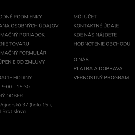
ODNÉ PODMIENKY
MÔJ ÚČET
ANA OSOBNÝCH ÚDAJOV
KONTAKTNÉ ÚDAJE
AMAČNÝ PORIADOK
KDE NÁS NÁJDETE
NIE TOVARU
HODNOTENIE OBCHODU
AMAČNÝ FORMULÁR
O NÁS
PENIE OD ZMLUVY
PLATBA A DOPRAVA
ACIE HODINY
VERNOSTNÝ PROGRAM
: 9:00 - 15:30
NÝ ODBER
Vajnorská 37 (hala 15 ),
 Bratislava