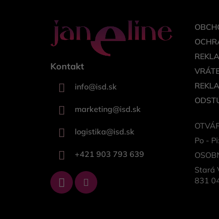
e
OBCH
OCHR
REKL
Kontakt
VRÁTE
REKL
info
@
isd.sk
ODSTÚ
marketing
@
isd.sk
OTVÁR
logistika
@
isd.sk
Po - Pi
+421 903 793 639
OSOB
Stará 
831 04