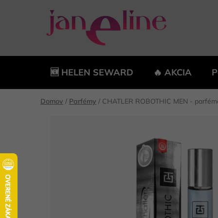
Prejsť
na
obsah
🆕 HELEN SEWARD
🔥 AKCIA
P
Domov
/
Parfémy
/
CHATLER ROBOTHIC MEN - parfémo