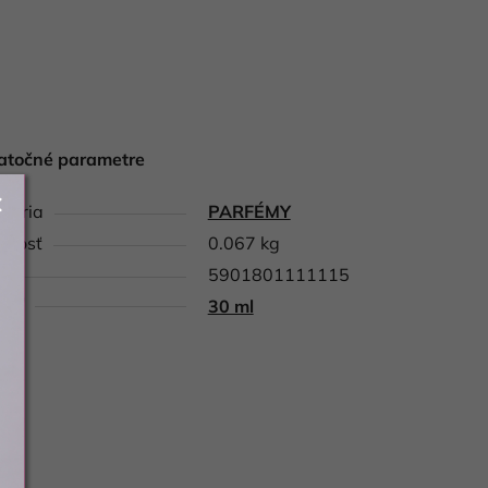
atočné parametre
gória
PARFÉMY
tnosť
0.067 kg
5901801111115
nie
30 ml