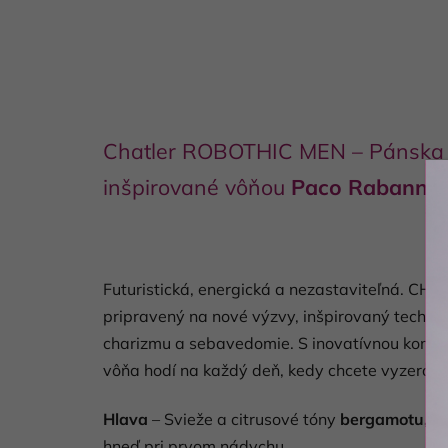
Chatler ROBOTHIC MEN – Pánska 
inšpirované vôňou
Paco Rabanne
Futuristická, energická a nezastaviteľná. 
pripravený na nové výzvy, inšpirovaný techn
charizmu a sebavedomie. S inovatívnou kombin
vôňa hodí na každý deň, kedy chcete vyzerať a 
Hlava
– Svieže a citrusové tóny
bergamotu, li
hneď pri prvom nádychu.