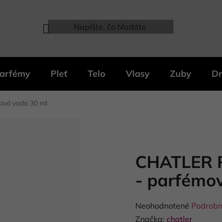
arfémy
Pleť
Telo
Vlasy
Zuby
Dr
vá voda 30 ml
CHATLER 
- parfémo
Priemerné
Neohodnotené
Podrobn
hodnotenie
Značka:
chatler