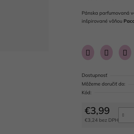
produktu
Pánska parfumovaná 
je
inšpirované vôňou
Pac
0,0
z
5
hviezdičiek.
Dostupnosť
Môžeme doručiť do:
Kód:
€3,99
€3,24 bez DPH
Jednotková cena: