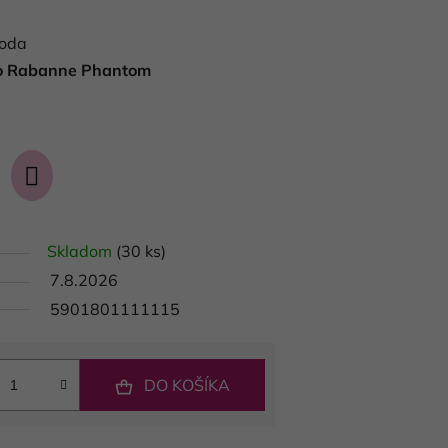
voda
o Rabanne Phantom
Skladom
(30 ks)
7.8.2026
5901801111115
DO KOŠÍKA