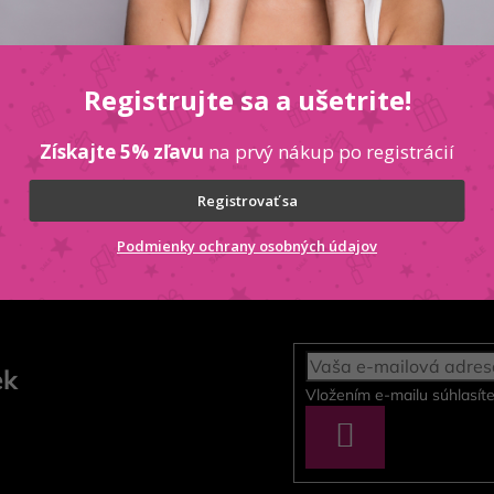
ónie, jablka a korenia
dodávajú hĺbku a jedinečný
sť.
 tonkových bôbov a pačuli
vytvárajú
Registrujte sa a ušetrite!
cháva dlhý a charizmatický dojem.
Získajte 5% zľavu
na prvý nákup po registrácií
ými technológiami, má odvahu experimentovať a
Registrovať sa
Podmienky ochrany osobných údajov
ek
Vložením e-mailu súhlasít
PRIHLÁSIŤ
SA