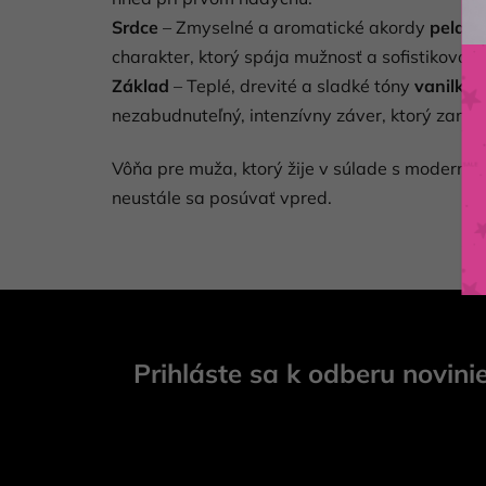
Srdce
– Zmyselné a aromatické akordy
pelarg
charakter, ktorý spája mužnosť a sofistikovano
Základ
– Teplé, drevité a sladké tóny
vanilky,
nezabudnuteľný, intenzívny záver, ktorý zane
Vôňa pre muža, ktorý žije v súlade s modern
neustále sa posúvať vpred.
Z
á
Prihláste sa k odberu novini
p
ä
t
i