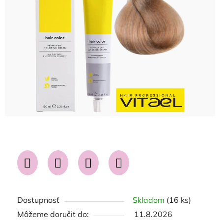
5
hviezdičiek.
Dostupnosť
Skladom
(16 ks)
Môžeme doručiť do:
11.8.2026