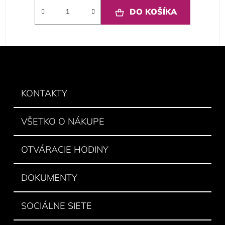
DO KOŠÍKA
Z
á
p
ä
KONTAKTY
t
i
VŠETKO O NÁKUPE
e
OTVÁRACIE HODINY
DOKUMENTY
SOCIÁLNE SIETE