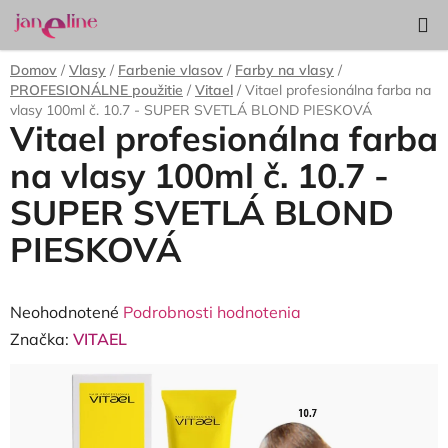
Prejsť
Hľadať
NÁKUP
na
KOŠÍK
obsah
Domov
/
Vlasy
/
Farbenie vlasov
/
Farby na vlasy
/
PROFESIONÁLNE použitie
/
Vitael
/
Vitael profesionálna farba na
vlasy 100ml č. 10.7 - SUPER SVETLÁ BLOND PIESKOVÁ
Vitael profesionálna farba
na vlasy 100ml č. 10.7 -
SUPER SVETLÁ BLOND
PIESKOVÁ
Priemerné
Neohodnotené
Podrobnosti hodnotenia
hodnotenie
Značka:
VITAEL
produktu
je
0,0
z