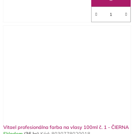
Vitael profesionálna farba na vlasy 100ml č. 1 - ČIERNA
Skladom
(36 ks)
Kód:
8030778020018