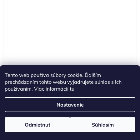
Tento web používa súbory cookie. Ďalším
prechádzaním tohto webu vyjadrujete súhlas s ich
Vitael profesionálna farba na vlasy 100ml č. 4.6 -
používaním. Viac informácií
tu
.
HNEDÝ GAŠTAN
Skladom
(29 ks)
Kód:
8030778020469
Nastavenie
€3,99
Odmietnuť
Súhlasím