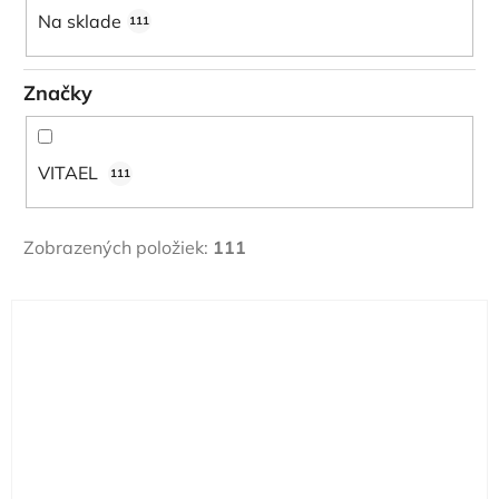
u
Na sklade
111
k
t
Značky
o
v
VITAEL
111
Zobrazených položiek:
111
V
ý
p
i
s
p
r