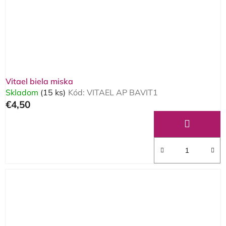
o
d
u
k
t
o
Vitael biela miska
v
Skladom
(15 ks)
Kód:
VITAEL AP BAVIT1
€4,50