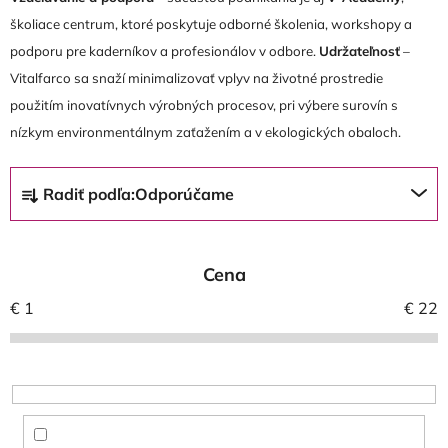
školiace centrum, ktoré poskytuje odborné školenia, workshopy a
podporu pre kaderníkov a profesionálov v odbore.
Udržateľnosť
–
Vitalfarco sa snaží minimalizovať vplyv na životné prostredie
použitím inovatívnych výrobných procesov, pri výbere surovín s
nízkym environmentálnym zaťažením a v ekologických obaloch.
R
Radiť podľa:
Odporúčame
a
d
e
Cena
n
i
€
1
€
22
e
p
r
o
d