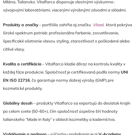
Milána, Taliansko. Vitalfarco disponuje vlastnými výskumno-
vývojovými laboratóriami, viacerými výrobnými závodmi a skladmi.
Produkty a značky
– portfólio zahŕňa aj značku
Vitael
,
ktorá pokrýva
široké spektrum potrieb: profesionálne farbenie, zosvetľovanie,
špecificaké ošetrenie vlasov, styling, starostlivosť o poškodené alebo
citlivé vlasy.
Kvalita a certifikácia
– Vitalfarco kladie dôraz na kontrolu kvality v
každej fáze produkcie. Spoločnosť je certifikovaná podľa normy
UNI
EN ISO 22716
, čo garantuje normy dobrej výroby (GMP) pre
kozmetické produkty.
Globálny dosah
– produkty Vitalfarco sa exportujú do desiatok krajín
po celom svete (50-60+), čím spoločnosť úspešne šíri hodnoty
talianskeho “Made in Italy” v oblasti kozmetiky a kaderníctva.
Vzdelávanie a podpora
– súčasťou podnikania je aj
V-Academy
,