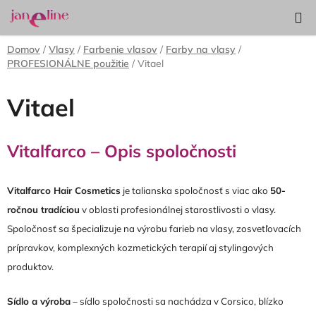
Prejsť
Hľadať
NÁKUP
na
KOŠÍK
obsah
Domov
/
Vlasy
/
Farbenie vlasov
/
Farby na vlasy
/
PROFESIONÁLNE použitie
/
Vitael
Vitael
Vitalfarco – Opis spoločnosti
Vitalfarco Hair Cosmetics
je talianska spoločnosť s viac ako
50-
ročnou tradíciou
v oblasti profesionálnej starostlivosti o vlasy.
Spoločnosť sa špecializuje na výrobu farieb na vlasy, zosvetľovacích
prípravkov, komplexných kozmetických terapií aj stylingových
produktov.
Sídlo a výroba
– sídlo spoločnosti sa nachádza v Corsico, blízko