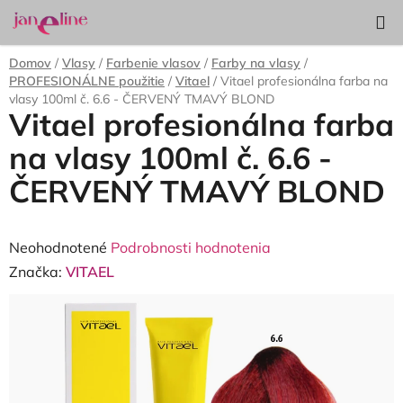
Prejsť
Hľadať
NÁKUP
na
KOŠÍK
obsah
Domov
/
Vlasy
/
Farbenie vlasov
/
Farby na vlasy
/
PROFESIONÁLNE použitie
/
Vitael
/
Vitael profesionálna farba na
vlasy 100ml č. 6.6 - ČERVENÝ TMAVÝ BLOND
Vitael profesionálna farba
na vlasy 100ml č. 6.6 -
ČERVENÝ TMAVÝ BLOND
Priemerné
Neohodnotené
Podrobnosti hodnotenia
hodnotenie
Značka:
VITAEL
produktu
je
0,0
z
5