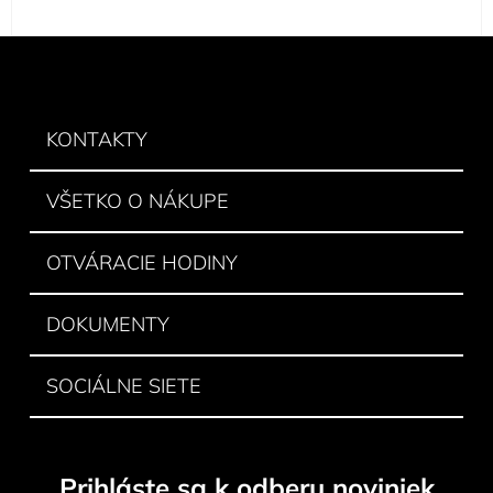
Z
á
p
ä
KONTAKTY
t
i
VŠETKO O NÁKUPE
e
OTVÁRACIE HODINY
DOKUMENTY
SOCIÁLNE SIETE
Prihláste sa k odberu noviniek