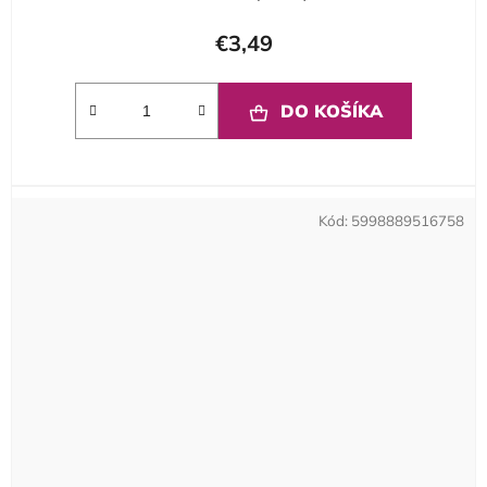
€3,49
DO KOŠÍKA
Kód:
5998889516758