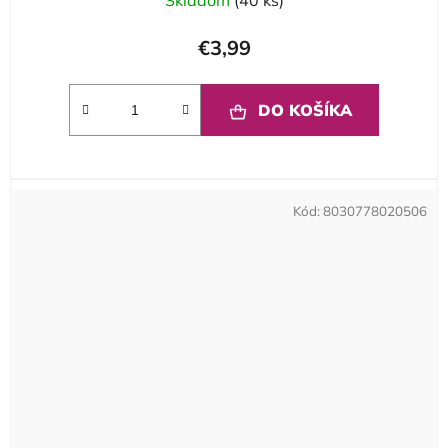
€3,99
DO KOŠÍKA
Kód:
8030778020506