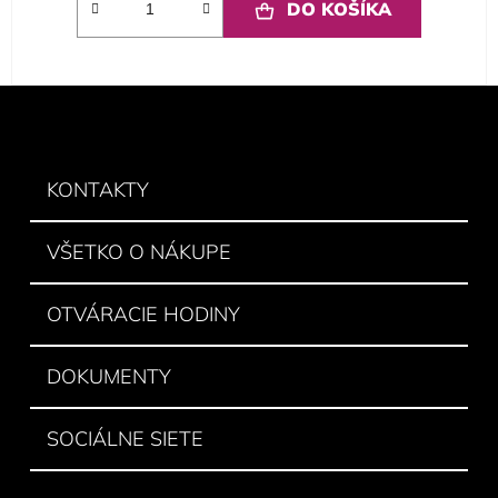
DO KOŠÍKA
Z
á
p
ä
KONTAKTY
t
i
VŠETKO O NÁKUPE
e
OTVÁRACIE HODINY
DOKUMENTY
SOCIÁLNE SIETE