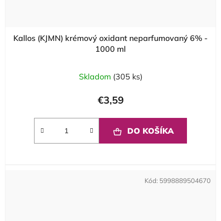
Kallos (KJMN) krémový oxidant neparfumovaný 6% -
1000 ml
Skladom
(305 ks)
€3,59
DO KOŠÍKA
Kód:
5998889504670