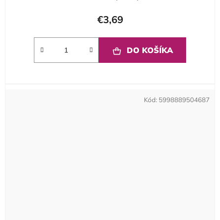
€3,69
DO KOŠÍKA
Kód:
5998889504687