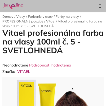
Prejsť
Hľadať
NÁKUP
na
KOŠÍK
obsah
Domov
/
Vlasy
/
Farbenie vlasov
/
Farby na vlasy
/
PROFESIONÁLNE použitie
/
Vitael
/
Vitael profesionálna farba na
vlasy 100ml č. 5 - SVETLOHNEDÁ
Vitael profesionálna farba
na vlasy 100ml č. 5 -
SVETLOHNEDÁ
Priemerné
Neohodnotené
Podrobnosti hodnotenia
hodnotenie
Značka:
VITAEL
produktu
je
0,0
z
5