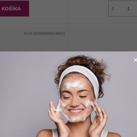
 KOŠÍKA
Kód:
5998889504601