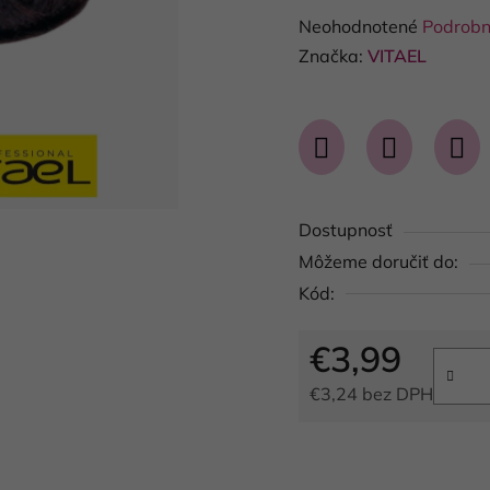
Priemerné
Neohodnotené
Podrobn
hodnotenie
Značka:
VITAEL
produktu
je
0,0
z
5
Dostupnosť
hviezdičiek.
Môžeme doručiť do:
Kód:
€3,99
€3,24 bez DPH
Jednotková cena: