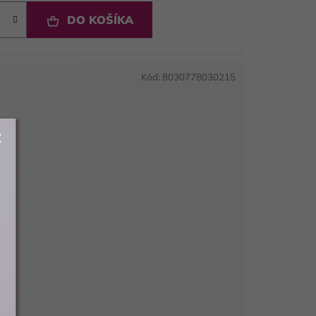
DO KOŠÍKA
Kód:
8030778030215