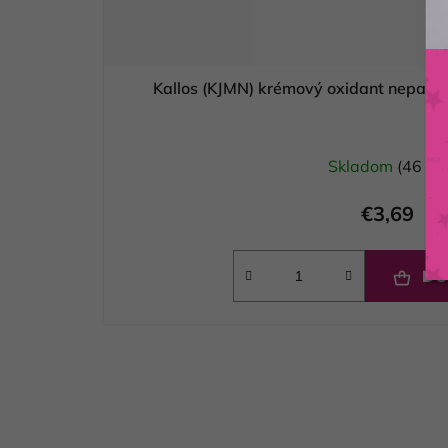
Kallos (KJMN) krémový oxidant nepar
Skladom
(46 ks)
€3,69
DO