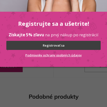
fumovaný 12% - 1000 ml
VITAEL 
Registrujte sa a ušetrite!
Získajte 5% zľavu
na prvý nákup po registrácií
Registrovať sa
Podmienky ochrany osobných údajov
 KOŠÍKA
Podobné produkty