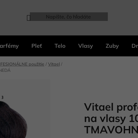
arfémy
Pleť
Telo
Vlasy
Zuby
Dr
FESIONÁLNE použitie
/
Vitael
/
HNEDÁ
Vitael pro
na vlasy 10
TMAVOHN