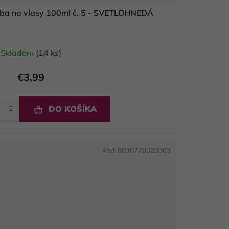
Vitael profesionálna farba na vlasy 100ml č. 5 - SVETLOHNEDÁ
Skladom
(14 ks)
€3,99
DO KOŠÍKA
Kód:
8030778020063