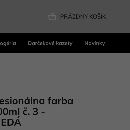
PRÁZDNY KOŠÍK
NÁKUPNÝ
KOŠÍK
ogéria
Darčekové kazety
Novinky
Znač
fesionálna farba
0ml č. 3 -
EDÁ