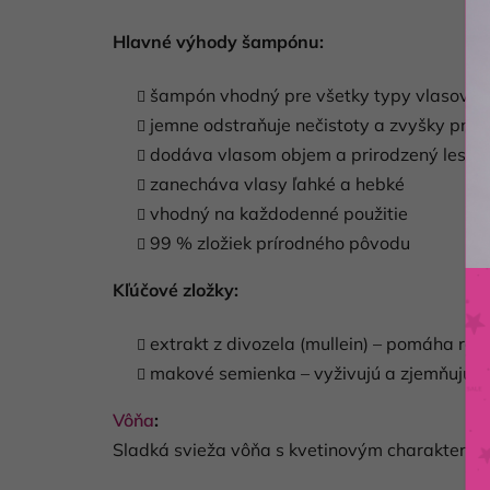
Hlavné výhody šampónu:
šampón vhodný pre všetky typy vlasov
jemne odstraňuje nečistoty a zvyšky pro
dodáva vlasom objem a prirodzený lesk
zanecháva vlasy ľahké a hebké
vhodný na každodenné použitie
99 % zložiek prírodného pôvodu
Kľúčové zložky:
extrakt z divozela (mullein) – pomáha rozj
makové semienka – vyživujú a zjemňujú v
Vôňa
:
Sladká svieža vôňa s kvetinovým charakterom