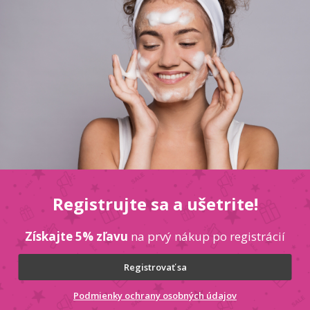
duktov
Registrujte sa a ušetrite!
asniť vlasy a zlepšiť ich vzhľad
Získajte 5% zľavu
na prvý nákup po registrácií
lasové vlákno
Registrovať sa
 a jemnými drevitými tónmi
Podmienky ochrany osobných údajov