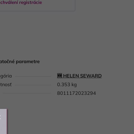
chválení registrácie
atočné parametre
gória
🆕 HELEN SEWARD
tnosť
0.353 kg
8011172023294