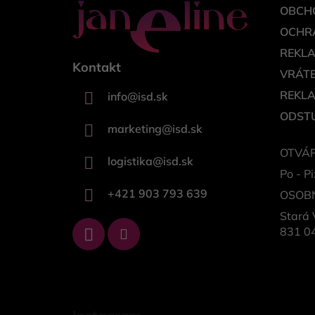
OBCH
OCHR
REKL
Kontakt
VRÁTE
REKL
info
@
isd.sk
ODSTÚ
marketing
@
isd.sk
OTVÁR
logistika
@
isd.sk
Po - Pi
+421 903 793 639
OSOB
Stará 
831 04