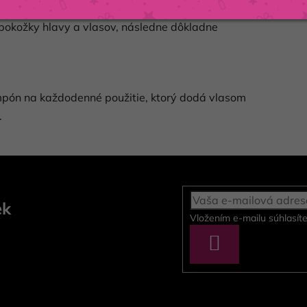
pokožky hlavy a vlasov, následne dôkladne
ampón na každodenné použitie, ktorý dodá vlasom
.
ek
Vložením e-mailu súhlasít
PRIHLÁSIŤ
SA