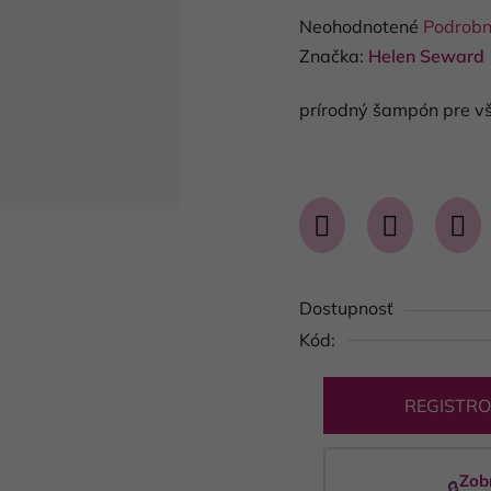
Priemerné
Neohodnotené
Podrobn
hodnotenie
Značka:
Helen Seward
produktu
prírodný šampón pre vš
je
0,0
z
5
hviezdičiek.
Dostupnosť
Kód:
REGISTRO
Zob
🔒