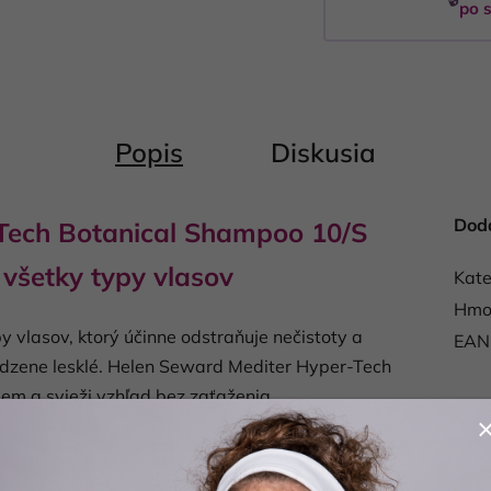
po s
Popis
Diskusia
Dod
Tech Botanical Shampoo 10/S
všetky typy vlasov
Kate
Hmo
 vlasov, ktorý účinne odstraňuje nečistoty a
EAN
dzene lesklé.
Helen Seward
Mediter Hyper-Tech
em a svieži vzhľad bez zaťaženia.
du jemne čistí vlasy aj pokožku hlavy a