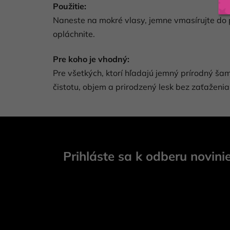
Použitie:
Naneste na mokré vlasy, jemne vmasírujte do 
opláchnite.
Pre koho je vhodný:
Pre všetkých, ktorí hľadajú jemný prírodný š
čistotu, objem a prirodzený lesk bez zaťaženia
Z
á
Prihláste sa k odberu novini
p
ä
t
i
e