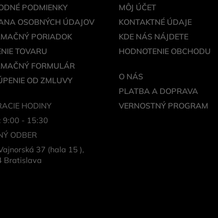
ODNÉ PODMIENKY
MÔJ ÚČET
ANA OSOBNÝCH ÚDAJOV
KONTAKTNÉ ÚDAJE
AMAČNÝ PORIADOK
KDE NÁS NÁJDETE
NIE TOVARU
HODNOTENIE OBCHODU
AMAČNÝ FORMULÁR
O NÁS
PENIE OD ZMLUVY
PLATBA A DOPRAVA
ACIE HODINY
VERNOSTNÝ PROGRAM
: 9:00 - 15:30
NÝ ODBER
Vajnorská 37 (hala 15 ),
 Bratislava