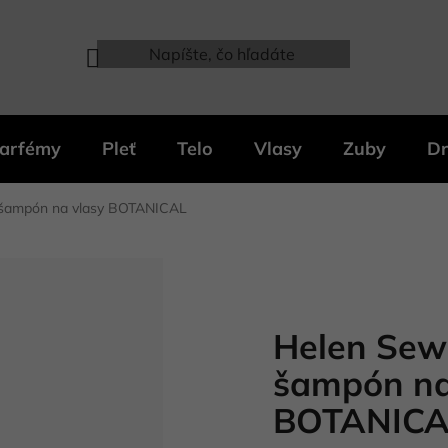
arfémy
Pleť
Telo
Vlasy
Zuby
Dr
šampón na vlasy BOTANICAL
Helen Sew
šampón na
BOTANICAL