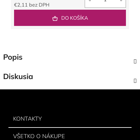
€2,11 bez DPH
Jednotková cena:
DO KOŠÍKA
Popis
Diskusia
Z
á
p
ä
KONTAKTY
t
i
VŠETKO O NÁKUPE