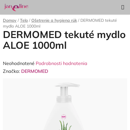
Prejsť
Hľadať
NÁKUP
na
KOŠÍK
obsah
Domov
/
Telo
/
Ošetrenie a hygiena rúk
/
DERMOMED tekuté
mydlo ALOE 1000ml
DERMOMED tekuté mydlo
ALOE 1000ml
Priemerné
Neohodnotené
Podrobnosti hodnotenia
hodnotenie
Značka:
DERMOMED
produktu
je
0,0
z
5
hviezdičiek.