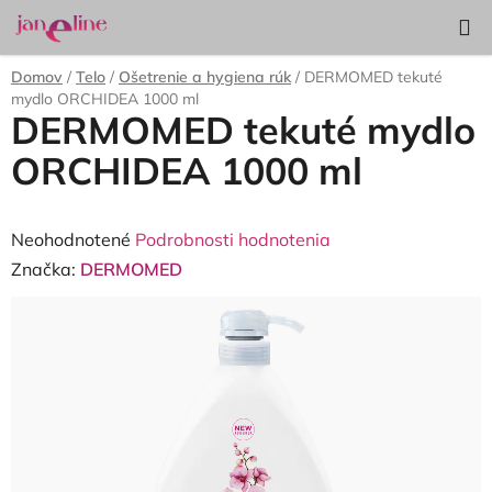
Prejsť
Hľadať
NÁKUP
na
KOŠÍK
obsah
Domov
/
Telo
/
Ošetrenie a hygiena rúk
/
DERMOMED tekuté
mydlo ORCHIDEA 1000 ml
DERMOMED tekuté mydlo
ORCHIDEA 1000 ml
Priemerné
Neohodnotené
Podrobnosti hodnotenia
hodnotenie
Značka:
DERMOMED
produktu
je
0,0
z
5
hviezdičiek.