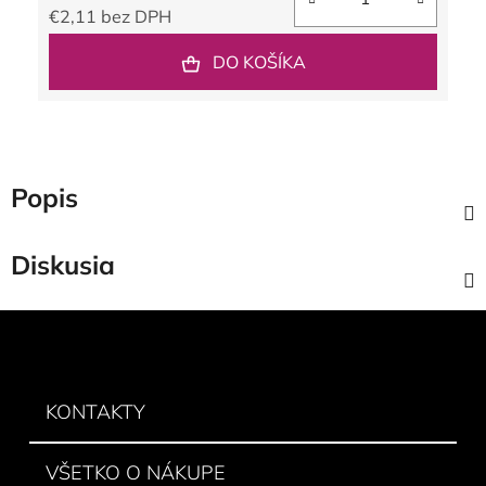
€2,11 bez DPH
Jednotková cena:
DO KOŠÍKA
Popis
Diskusia
Z
á
p
ä
KONTAKTY
t
i
VŠETKO O NÁKUPE