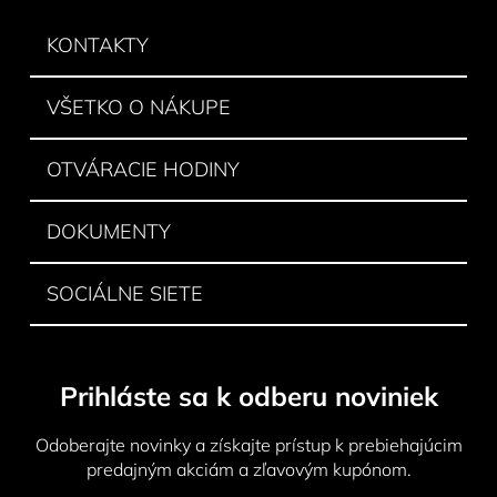
p
ä
KONTAKTY
t
i
VŠETKO O NÁKUPE
e
OTVÁRACIE HODINY
DOKUMENTY
SOCIÁLNE SIETE
Prihláste sa k odberu noviniek
Odoberajte novinky a získajte prístup k prebiehajúcim
predajným akciám a zľavovým kupónom.