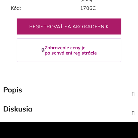
Kód:
1706C
REGISTROVAŤ SA AKO KADERNÍK
Zobrazenie ceny je
🔒
po schválení registrácie
Popis
Diskusia
Z
á