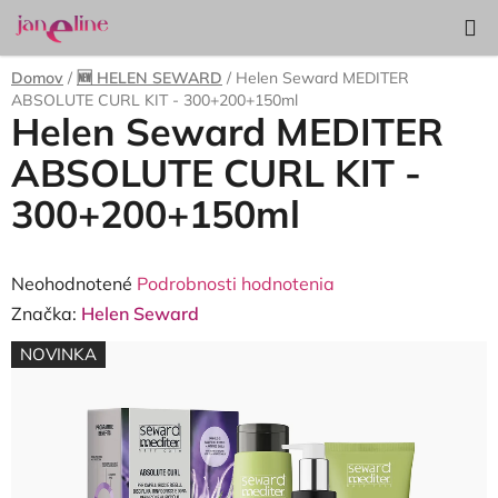
Prejsť
Hľadať
NÁKUP
na
KOŠÍK
obsah
Domov
/
🆕 HELEN SEWARD
/
Helen Seward MEDITER
ABSOLUTE CURL KIT - 300+200+150ml
Helen Seward MEDITER
ABSOLUTE CURL KIT -
300+200+150ml
Priemerné
Neohodnotené
Podrobnosti hodnotenia
hodnotenie
Značka:
Helen Seward
produktu
NOVINKA
je
0,0
z
5
hviezdičiek.