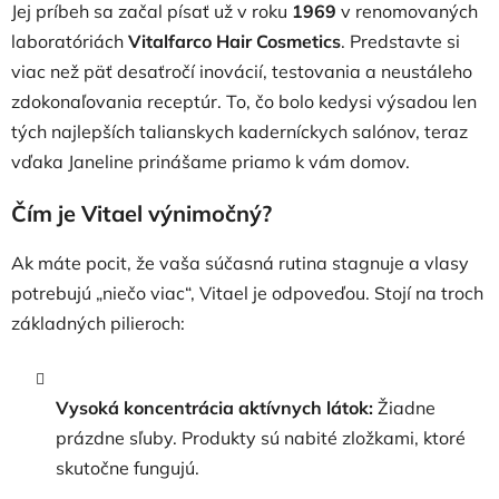
Jej príbeh sa začal písať už v roku
1969
v renomovaných
laboratóriách
Vitalfarco Hair Cosmetics
. Predstavte si
viac než päť desaťročí inovácií, testovania a neustáleho
zdokonaľovania receptúr. To, čo bolo kedysi výsadou len
tých najlepších talianskych kaderníckych salónov, teraz
vďaka Janeline prinášame priamo k vám domov.
Čím je Vitael výnimočný?
Ak máte pocit, že vaša súčasná rutina stagnuje a vlasy
potrebujú „niečo viac“, Vitael je odpoveďou. Stojí na troch
základných pilieroch:
Vysoká koncentrácia aktívnych látok:
Žiadne
prázdne sľuby. Produkty sú nabité zložkami, ktoré
skutočne fungujú.