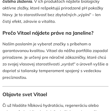
čistého zloženia
. V ich produktoch nájdete biologicky
aktívne zložky, ktoré rešpektujú prirodzené pH pokožky
hlavy. Je to starostlivosť bez zbytočných „výplní“ – len
čistý efekt, zdravie a vitalita.
Prečo Vitael nájdete práve na Janeline?
Naším poslaním je vyberať značky s príbehom a
garantovanou kvalitou. Vitael do nášho portfólia zapadol
prirodzene. Je určený pre náročné zákazníčky, ktoré chcú
zo svojej vlasovej starostlivosti „vyrásť“ o úroveň vyššie a
dopriať si taliansky temperament spojený s vedeckou
precíznosťou.
Objavte svet Vitael
Či už hľadáte hĺbkovú hydratáciu, regeneráciu alebo