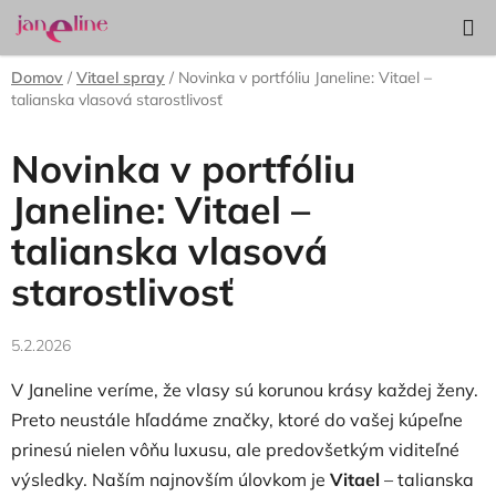
Prejsť
Hľadať
NÁKUP
na
KOŠÍK
obsah
Domov
/
Vitael spray
/
Novinka v portfóliu Janeline: Vitael –
talianska vlasová starostlivosť
Novinka v portfóliu
Janeline: Vitael –
talianska vlasová
starostlivosť
5.2.2026
V Janeline veríme, že vlasy sú korunou krásy každej ženy.
Preto neustále hľadáme značky, ktoré do vašej kúpeľne
prinesú nielen vôňu luxusu, ale predovšetkým viditeľné
výsledky. Naším najnovším úlovkom je
Vitael
– talianska