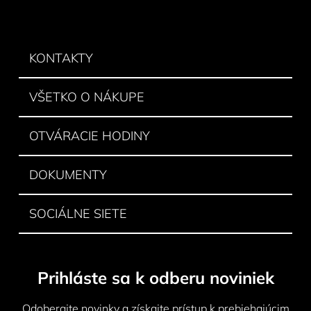
Z
á
p
ä
KONTAKTY
t
i
VŠETKO O NÁKUPE
e
OTVÁRACIE HODINY
DOKUMENTY
SOCIÁLNE SIETE
Prihláste sa k odberu noviniek
Odoberajte novinky a získajte prístup k prebiehajúcim